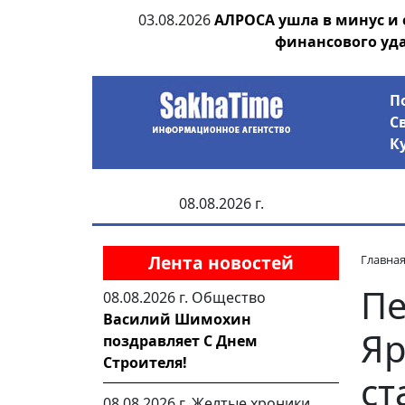
ии выявила на
03.08.2026
АЛРОСА ушла в минус и
анцев
финансового уд
П
С
К
08.08.2026 г.
Лента новостей
Главна
Пе
08.08.2026 г.
Общество
Василий Шимохин
Яр
поздравляет С Днем
Строителя!
ст
08.08.2026 г.
Желтые хроники