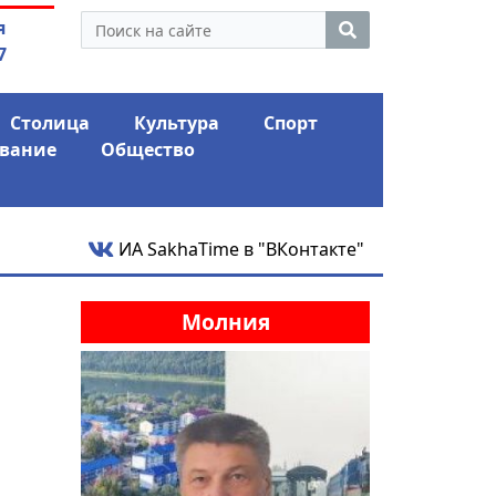
утина: смотрины или
04.08.2026
Маски сбро
я
ый разбор?
заявил о «коло
7
Столица
Культура
Спорт
вание
Общество
ИА SakhaTime в "ВКонтакте"
Молния