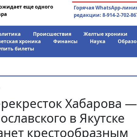
 ожидает еще одного
04.08.2026
Маринычев у П
Горячая WhatsApp-лини
ара
антикризисн
редакции: 8-914-2-702-86
олитика
Происшествия
Желтые хроники
ветская хроника
Финансы
Наука
Образо
упить билеты
я
рекресток Хабарова —
ославского в Якутске
анет крестообразным