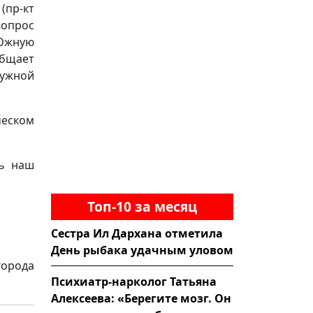
(пр-кт
опрос
 Южную
общает
ужной
ческом
ть наш
Топ-10 за месяц
Сестра Ил Дархана отметила
День рыбака удачным уловом
города
Психиатр-нарколог Татьяна
Алексеева: «Берегите мозг. Он