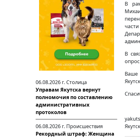
В рам
Миха
перен
части
Депа
админ
В свя
опрос
Ваше 
Якутс
06.08.2026 г.
Столица
Управам Якутска вернут
Спаси
полномочия по составлению
административных
протоколов
yakut
06.08.2026 г.
Происшествия
Якутс
Рекордный штраф: Женщина