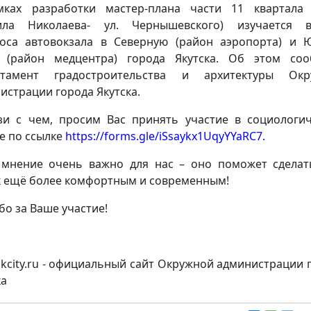
ках разработки мастер-плана части 11 квартала 
ила Николаева- ул. Чернышевского) изучается в
оса автовокзала в Северную (район аэропорта) и
 (район медцентра) города Якутска. Об этом со
ртамент градостроительства и архитектуры Окр
истрации города Якутска.
зи с чем, просим Вас принять участие в социологи
е по ссылке
https://forms.gle/iSsaykx1UqyYYaRC7
.
мнение очень важно для нас – оно поможет сдела
к ещё более комфортным и современным!
бо за Ваше участие!
skcity.ru - официальный сайт Окружной администрации 
ка