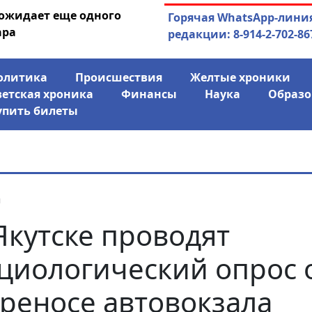
 ожидает еще одного
04.08.2026
Маринычев у П
Горячая WhatsApp-лини
ара
антикризисн
редакции: 8-914-2-702-86
олитика
Происшествия
Желтые хроники
ветская хроника
Финансы
Наука
Образо
упить билеты
я
Якутске проводят
циологический опрос 
реносе автовокзала