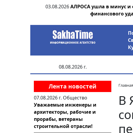
ания депутата
03.08.2026
АЛРОСА ушла в минус и
 рублей
финансового уд
П
С
К
08.08.2026 г.
Лента новостей
Главна
В 
07.08.2026 г.
Общество
Уважаемые инженеры и
со
архитекторы, рабочие и
прорабы, ветераны
пе
строительной отрасли!