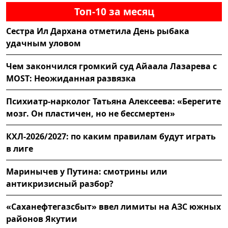
Топ-10 за месяц
Сестра Ил Дархана отметила День рыбака
удачным уловом
Чем закончился громкий суд Айаала Лазарева с
MOST: Неожиданная развязка
Психиатр-нарколог Татьяна Алексеева: «Берегите
мозг. Он пластичен, но не бессмертен»
КХЛ-2026/2027: по каким правилам будут играть
в лиге
Маринычев у Путина: смотрины или
антикризисный разбор?
«Саханефтегазсбыт» ввел лимиты на АЗС южных
районов Якутии