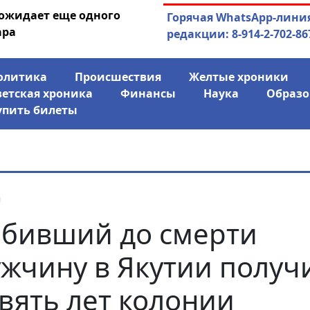
 ожидает еще одного
04.08.2026
Маринычев у П
Горячая WhatsApp-лини
ара
антикризисн
редакции: 8-914-2-702-86
олитика
Происшествия
Желтые хроники
ветская хроника
Финансы
Наука
Образо
упить билеты
я
бивший до смерти
жчину в Якутии получ
вять лет колонии