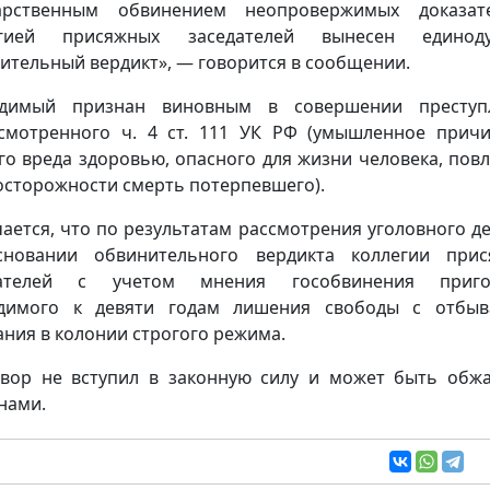
дарственным обвинением неопровержимых доказате
егией присяжных заседателей вынесен единод
ительный вердикт», — говорится в сообщении.
удимый признан виновным в совершении преступл
смотренного ч. 4 ст. 111 УК РФ (умышленное прич
го вреда здоровью, опасного для жизни человека, пов
осторожности смерть потерпевшего).
ается, что по результатам рассмотрения уголовного де
сновании обвинительного вердикта коллегии прис
дателей с учетом мнения гособвинения приго
удимого к девяти годам лишения свободы с отбыв
ания в колонии строгого режима.
вор не вступил в законную силу и может быть обж
нами.