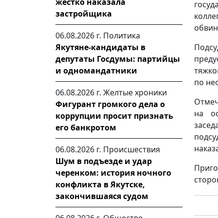
жестко наказала
госу
застройщика
колл
обвин
06.08.2026 г.
Политика
Подс
Якутяне-кандидаты в
преду
депутаты Госдумы: партийцы
тяжко
и одномандатники
по не
06.08.2026 г.
Желтые хроники
Отмеч
Фигурант громкого дела о
на о
коррупции просит признать
засе
его банкротом
подс
наказ
06.08.2026 г.
Происшествия
Шум в подъезде и удар
Приго
черенком: история ночного
сторо
конфликта в Якутске,
закончившаяся судом