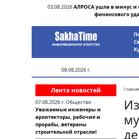
ания депутата
03.08.2026
АЛРОСА ушла в минус и
 рублей
финансового уд
П
С
К
08.08.2026 г.
Лента новостей
Главна
Из
07.08.2026 г.
Общество
Уважаемые инженеры и
му
архитекторы, рабочие и
прорабы, ветераны
де
строительной отрасли!