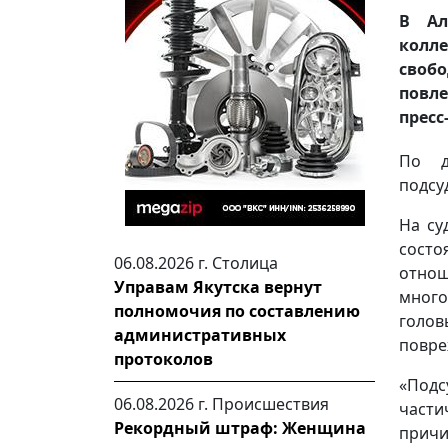
В Ал
колл
свобо
повле
пресс
По д
подсу
На су
состо
06.08.2026 г.
Столица
отнош
Управам Якутска вернут
много
полномочия по составлению
голов
административных
повре
протоколов
«Подс
06.08.2026 г.
Происшествия
части
Рекордный штраф: Женщина
причи