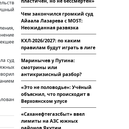
пластичен, но не бессмертен»
льств
ушный
Чем закончился громкий суд
Айаала Лазарева с MOST:
Неожиданная развязка
ения,
инение
КХЛ-2026/2027: по каким
лекшее
правилам будут играть в лиге
ла суд
Маринычев у Путина:
яжных
смотрины или
ворил
антикризисный разбор?
анием
«Это не половодье»: Учёный
объяснил, что происходит в
алован
Верхоянском улусе
«Саханефтегазсбыт» ввел
лимиты на АЗС южных
районов Якутии