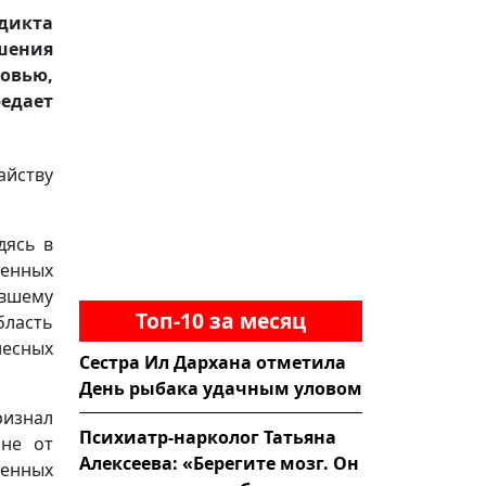
дикта
шения
ровью,
редает
йству
дясь в
ненных
евшему
Топ-10 за месяц
бласть
лесных
Сестра Ил Дархана отметила
День рыбака удачным уловом
ризнал
Психиатр-нарколог Татьяна
 не от
Алексеева: «Берегите мозг. Он
ленных