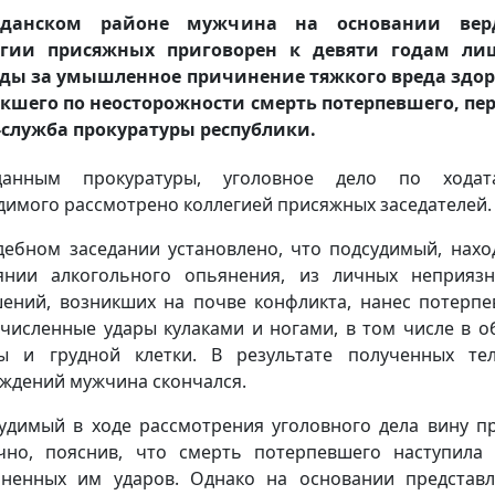
данском районе мужчина на основании вер
егии присяжных приговорен к девяти годам ли
ды за умышленное причинение тяжкого вреда здо
кшего по неосторожности смерть потерпевшего, пе
-служба прокуратуры республики.
анным прокуратуры, уголовное дело по ходата
димого рассмотрено коллегией присяжных заседателей.
дебном заседании установлено, что подсудимый, нахо
янии алкогольного опьянения, из личных неприяз
ений, возникших на почве конфликта, нанес потерп
численные удары кулаками и ногами, в том числе в о
ы и грудной клетки. В результате полученных те
ждений мужчина скончался.
удимый в ходе рассмотрения уголовного дела вину п
чно, пояснив, что смерть потерпевшего наступила
ненных им ударов. Однако на основании представ