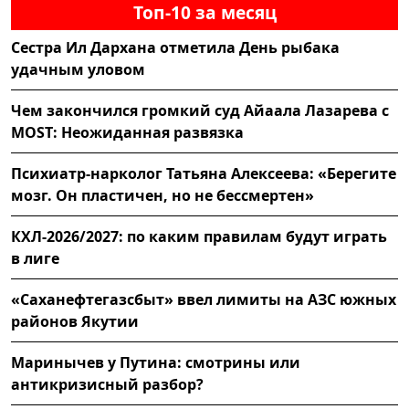
Топ-10 за месяц
Сестра Ил Дархана отметила День рыбака
удачным уловом
Чем закончился громкий суд Айаала Лазарева с
MOST: Неожиданная развязка
Психиатр-нарколог Татьяна Алексеева: «Берегите
мозг. Он пластичен, но не бессмертен»
КХЛ-2026/2027: по каким правилам будут играть
в лиге
«Саханефтегазсбыт» ввел лимиты на АЗС южных
районов Якутии
Маринычев у Путина: смотрины или
антикризисный разбор?