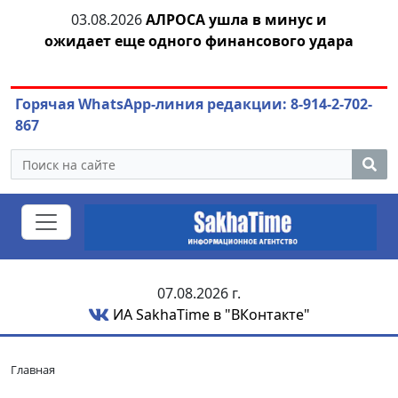
04.08.2026
Маринычев у Путина: смотрины
0
ара
или антикризисный разбор?
Горячая WhatsApp-линия редакции: 8-914-2-702-
867
07.08.2026 г.
ИА SakhaTime в "ВКонтакте"
Главная