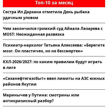
Топ-10 за месяц
Сестра Ил Дархана отметила День рыбака
удачным уловом
Чем закончился громкий суд Айаала Лазарева с
MOST: Неожиданная развязка
Психиатр-нарколог Татьяна Алексеева: «Берегите
мозг. Он пластичен, но не бессмертен»
КХЛ-2026/2027: по каким правилам будут играть
в лиге
«Саханефтегазсбыт» ввел лимиты на АЗС южных
районов Якутии
Маринычев у Путина: смотрины или
антикризисный разбор?