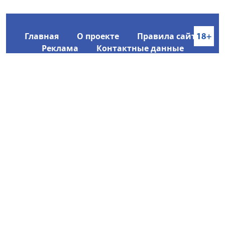
Главная
О проекте
Правила сайта
Реклама
Контактные данные
Информационное агентство SakhaTime
Главный редактор: Городецкий Ю. В.
Политика конфиденциальности
2017-2026 © Все права защищены.
Любое использование текстовых материалов с сайта
Информационного агентства SakhaTime на иных
ресурсах в сети Интернет гиперссылка на источник
обязательна.
Фотографии, видеоматериалы, иные иллюстрации
могут быть использованы только с письменного