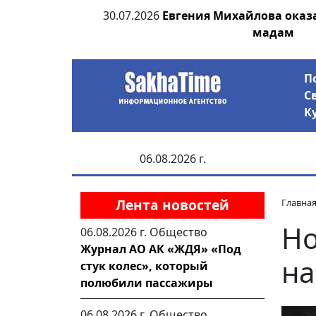
ьсах и Победе
30.07.2026
Евгения Михайлова оказ
мадам
П
С
К
06.08.2026 г.
Лента новостей
Главна
Но
06.08.2026 г.
Общество
Журнал АО АК «ЖДЯ» «Под
на
стук колес», который
полюбили пассажиры
06.08.2026 г.
Общество