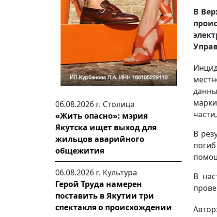
В Ве
прои
элек
Управ
Инцид
местн
данны
марки
06.08.2026 г.
Столица
части
«Жить опасно»: мэрия
Якутска ищет выход для
В рез
жильцов аварийного
погиб
общежития
помо
06.08.2026 г.
Культура
В нас
Герой Труда намерен
прове
поставить в Якутии три
спектакля о происхождении
Автор