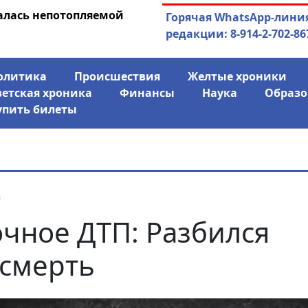
алась непотопляемой
30.07.2026
Экс-спикер Якутск
Горячая WhatsApp-лини
совладельцем го
редакции: 8-914-2-702-86
олитика
Происшествия
Желтые хроники
ветская хроника
Финансы
Наука
Образо
упить билеты
я
чное ДТП: Разбился
смерть