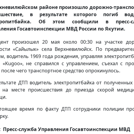
рхневилюйском районе произошло дорожно-транспо
сшествие, в результате которого погиб вод
тропитбайка. Об этом сообщили в пресс-с
ления Госавтоинспекции МВД России по Якутии.
ент произошел 20 мая около 00:30 на участке до
ости «Сайылык» села Верхневилюйск. По предварит
м, водитель 1969 года рождения, управляя электропит
 «Kugoo», не справился с управлением, съехал с пр
, после чего транспортное средство опрокинулось.
ультате ДТП водитель электропитбайка от полученных
 на месте происшествия до приезда скорой медиц
щи.
тоящее время по факту ДТП сотрудники полиции пр
рку.
:
Пресс-служба Управления Госавтоинспекции МВД