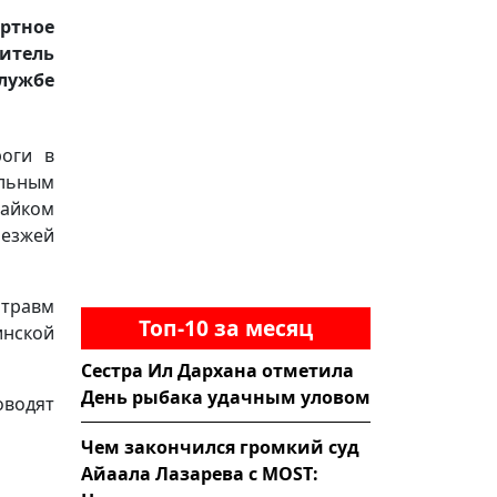
ртное
итель
лужбе
роги в
ельным
байком
оезжей
 травм
Топ-10 за месяц
инской
Сестра Ил Дархана отметила
День рыбака удачным уловом
оводят
Чем закончился громкий суд
Айаала Лазарева с MOST: