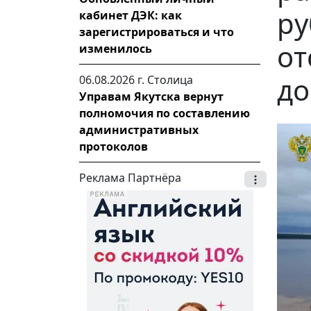
ру
кабинет ДЭК: как
зарегистрироваться и что
от
изменилось
до
06.08.2026 г.
Столица
Управам Якутска вернут
полномочия по составлению
административных
протоколов
Реклама Партнёра