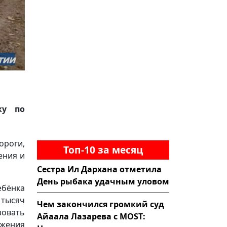
ку по
роги,
Топ-10 за месяц
ения и
Сестра Ил Дархана отметила
День рыбака удачным уловом
ебёнка
 тысяч
Чем закончился громкий суд
овать
Айаала Лазарева с MOST:
ижения