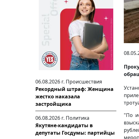
08.05.
Прок
обращ
06.08.2026 г.
Происшествия
Уста
Рекордный штраф: Женщина
приле
жестко наказала
троту
застройщика
"По и
06.08.2026 г.
Политика
взыск
Якутяне-кандидаты в
рубл
депутаты Госдумы: партийцы
мероп