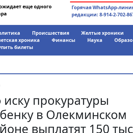
 ожидает еще одного
04.08.2026
Маринычев у П
Горячая WhatsApp-лини
ара
антикризисн
редакции: 8-914-2-702-86
олитика
Происшествия
Желтые хроники
ветская хроника
Финансы
Наука
Образо
упить билеты
я
 иску прокуратуры
бенку в Олекминском
йоне выплатят 150 ты