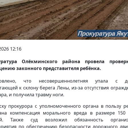
2026 12:16
уратура Олёкминского района провела провер
ению законного представителя ребёнка.
новлено, что несовершеннолетняя упала с до
гающей к склону берега Лены, из-за отсутствия огражд
ара, и получила травму ноги.
ску прокурора с уполномоченного органа в пользу р
ана компенсация морального вреда в размере 150
ей. Также суд возложил обязанность организ
риятия по обеспечению безопасности дорожного дв