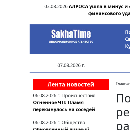
ания депутата
03.08.2026
АЛРОСА ушла в минус и
 рублей
финансового уд
П
С
К
07.08.2026 г.
Лента новостей
Главна
По
06.08.2026 г.
Происшествия
Огненное ЧП: Пламя
ре
перекинулось на соседей
ра
06.08.2026 г.
Общество
Обновленный личный