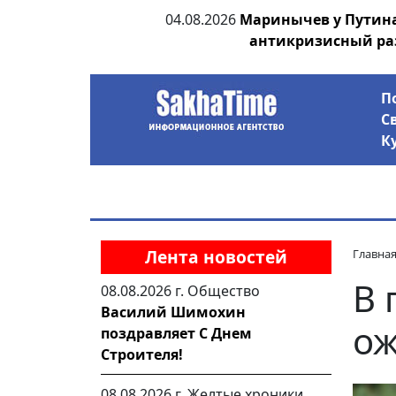
ии выявила на
04.08.2026
Маринычев у Путин
анцев
антикризисный ра
П
С
К
Лента новостей
Главна
В 
08.08.2026 г.
Общество
Василий Шимохин
ож
поздравляет С Днем
Строителя!
08.08.2026 г.
Желтые хроники