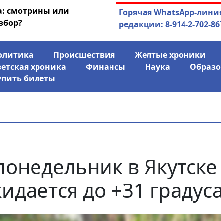
а: смотрины или
04.08.2026
Маски сброшены:
Горячая WhatsApp-лини
збор?
заявил о «колониаль
редакции: 8-914-2-702-86
олитика
Происшествия
Желтые хроники
ветская хроника
Финансы
Наука
Образо
упить билеты
я
понедельник в Якутске
идается до +31 градус