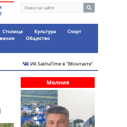
 экс-депутат Ил Тумэна
05.08.2026
"ПАРК С
я
ном сапоге» России
шокиро
7
Столица
Культура
Спорт
вание
Общество
ИА SakhaTime в "ВКонтакте"
Молния
а