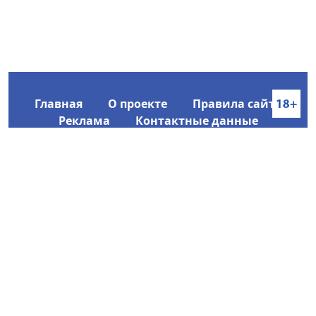
Главная
О проекте
Правила сайта
Реклама
Контактные данные
Информационное агентство SakhaTime
Главный редактор: Городецкий Ю. В.
Политика конфиденциальности
2017-2026 © Все права защищены.
Любое использование текстовых материалов с сайта
Информационного агентства SakhaTime на иных
ресурсах в сети Интернет гиперссылка на источник