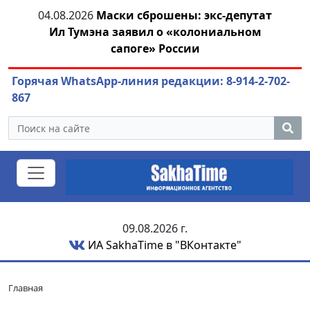
тат
03.08.2026
АЛРОСА ушла в минус и
04
ом
ожидает еще одного финансового удара
Горячая WhatsApp-линия редакции: 8-914-2-702-
867
09.08.2026 г.
ИА SakhaTime в "ВКонтакте"
Главная