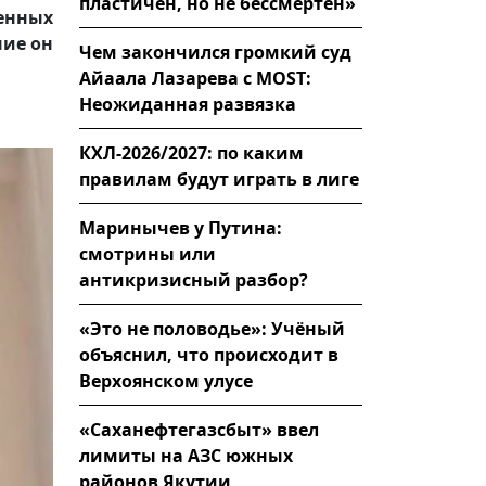
пластичен, но не бессмертен»
енных
ние он
Чем закончился громкий суд
Айаала Лазарева с MOST:
Неожиданная развязка
КХЛ-2026/2027: по каким
правилам будут играть в лиге
Маринычев у Путина:
смотрины или
антикризисный разбор?
«Это не половодье»: Учёный
объяснил, что происходит в
Верхоянском улусе
«Саханефтегазсбыт» ввел
лимиты на АЗС южных
районов Якутии