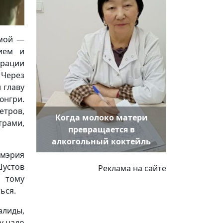
емой —
ием и
рации
 Через
 главу
юнгри.
етров,
Когда молоко матери
трами,
превращается в
алкогольный коктейль
 мэрия
Шустов
Реклама на сайте
 тому
ься.
алиды,
у надо