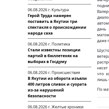
подни
06.08.2026 г.
Культура
Валер
Герой Труда намерен
диало
поставить в Якутии три
автом
спектакля о происхождении
дань 
народа саха
матом
даже 
06.08.2026 г.
Политика
Стали известны позиции
Шусто
партий в бюллетенях на
ветер
выборах в Госдуму
распр
несет
06.08.2026 г.
Происшествия
что х
В Якутии из оборота изъяли
лишь 
400 литров сливок и суората
По ма
из-за нарушений
безопасности
06.08.2026 г.
Желтые хроники