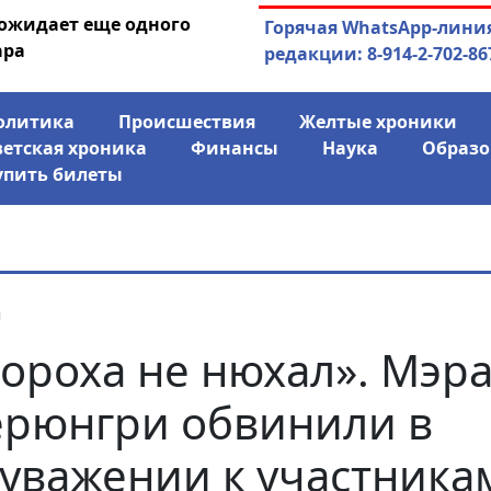
 ожидает еще одного
04.08.2026
Маринычев у П
Горячая WhatsApp-лини
ара
антикризисн
редакции: 8-914-2-702-86
олитика
Происшествия
Желтые хроники
ветская хроника
Финансы
Наука
Образо
упить билеты
я
ороха не нюхал». Мэр
рюнгри обвинили в
уважении к участника