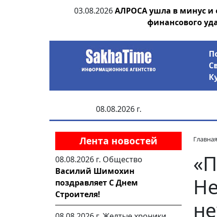
ии выявила на
03.08.2026
АЛРОСА ушла в минус и
анцев
финансового уд
П
С
К
08.08.2026 г.
Лента новостей
Главна
«П
08.08.2026 г.
Общество
Василий Шимохин
Не
поздравляет С Днем
Строителя!
не
08.08.2026 г.
Желтые хроники