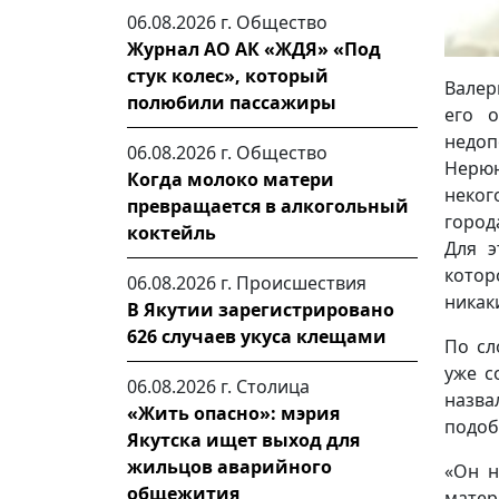
06.08.2026 г.
Общество
Журнал АО АК «ЖДЯ» «Под
стук колес», который
Валер
полюбили пассажиры
его 
недо
06.08.2026 г.
Общество
Нерюн
Когда молоко матери
неког
превращается в алкогольный
город
коктейль
Для э
котор
06.08.2026 г.
Происшествия
никак
В Якутии зарегистрировано
626 случаев укуса клещами
По сл
уже с
06.08.2026 г.
Столица
назв
«Жить опасно»: мэрия
подоб
Якутска ищет выход для
жильцов аварийного
«Он н
общежития
матер