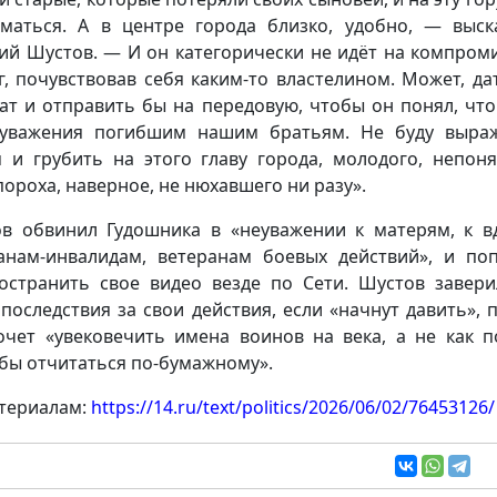
маться. А в центре города близко, удобно, — выск
ий Шустов. — И он категорически не идёт на компроми
г, почувствовав себя каким-то властелином. Может, да
ат и отправить бы на передовую, чтобы он понял, что
уважения погибшим нашим братьям. Не буду выра
 и грубить на этого главу города, молодого, непоня
пороха, наверное, не нюхавшего ни разу».
в обвинил Гудошника в «неуважении к матерям, к в
анам-инвалидам, ветеранам боевых действий», и по
остранить свое видео везде по Сети. Шустов завери
 последствия за свои действия, если «начнут давить», 
очет «увековечить имена воинов на века, а не как п
бы отчитаться по-бумажному».
териалам:
https://14.ru/text/politics/2026/06/02/76453126/