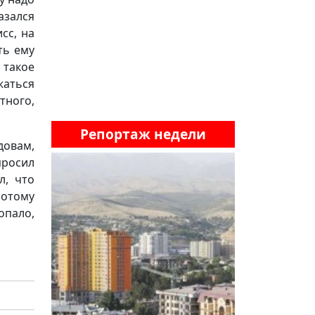
азался
сс, на
ть ему
 такое
жаться
тного,
Репортаж недели
довам,
просил
л, что
потому
опало,