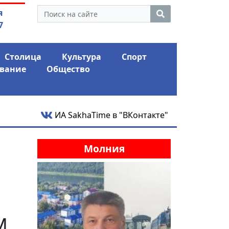
утина: смотрины или
04.08.2026
Маски сбро
я
ый разбор?
заявил о «коло
7
Столица
Культура
Спорт
вание
Общество
ИА SakhaTime в "ВКонтакте"
Молния
а
м