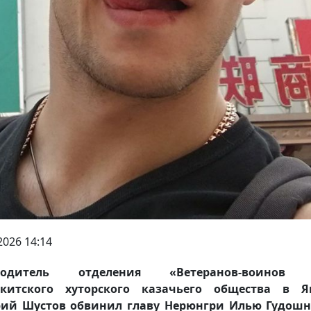
2026 14:14
водитель отделения «Ветеранов-воинов
акитского хуторского казачьего общества в Я
рий Шустов обвинил главу Нерюнгри Илью Гудошн