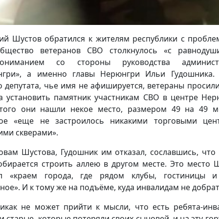
ий Шустов обратился к жителям республики с пробл
общество ветеранов СВО столкнулось «с равнодуш
пониманием со стороны руководства админист
гри», а именно главы Нерюнгри Ильи Гудошника.
о депутата, чье имя не афишируется, ветераны просили
а установить памятник участникам СВО в центре Нер
того они нашли некое место, размером 49 на 49 м
ое «еще не застроилось никакими торговыми цен
ими скверами».
овам Шустова, Гудошник им отказал, сославшись, что
обирается строить аллею в другом месте. Это место 
ал «краем города, где рядом клубы, гостиницы и
ное». И к тому же на подъёме, куда инвалидам не добрат
икак не может прийти к мысли, что есть ребята-инв
и старые, которые потеряли своих сыновей, и на эту гор