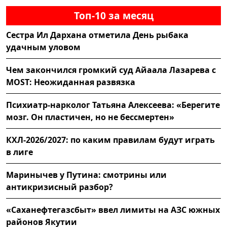
Топ-10 за месяц
Сестра Ил Дархана отметила День рыбака
удачным уловом
Чем закончился громкий суд Айаала Лазарева с
MOST: Неожиданная развязка
Психиатр-нарколог Татьяна Алексеева: «Берегите
мозг. Он пластичен, но не бессмертен»
КХЛ-2026/2027: по каким правилам будут играть
в лиге
Маринычев у Путина: смотрины или
антикризисный разбор?
«Саханефтегазсбыт» ввел лимиты на АЗС южных
районов Якутии