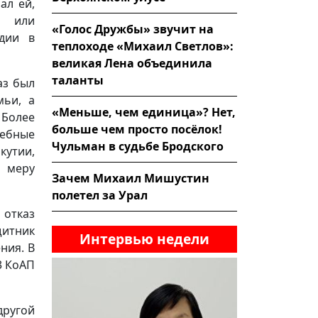
ал ей,
й или
«Голос Дружбы» звучит на
ндии в
теплоходе «Михаил Светлов»:
великая Лена объединила
таланты
аз был
мьи, а
«Меньше, чем единица»? Нет,
 Более
больше чем просто посёлок!
дебные
Чульман в судьбе Бродского
кутии,
 меру
Зачем Михаил Мишустин
полетел за Урал
 отказ
щитник
Интервью недели
ния. В
3 КоАП
ругой