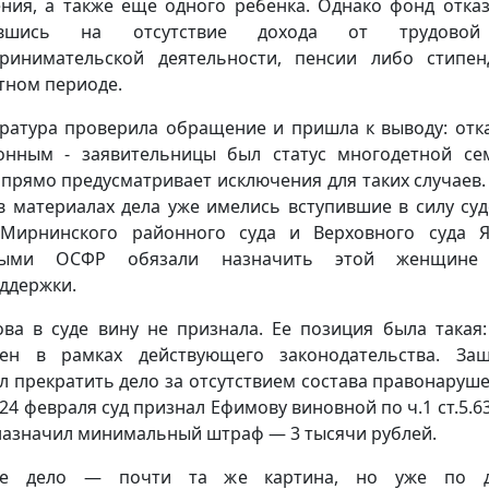
ния, а также еще одного ребенка. Однако фонд отказ
авшись на отсутствие дохода от трудово
ринимательской деятельности, пенсии либо стипе
тном периоде.
ратура проверила обращение и пришла к выводу: отк
онным - заявительницы был статус многодетной се
 прямо предусматривает исключения для таких случаев.
 в материалах дела уже имелись вступившие в силу су
Мирнинского районного суда и Верховного суда Я
рыми ОСФР обязали назначить этой женщине
ддержки.
ва в суде вину не признала. Ее позиция была такая:
ен в рамках действующего законодательства. За
л прекратить дело за отсутствием состава правонаруше
 24 февраля суд признал Ефимову виновной по ч.1 ст.5.6
назначил минимальный штраф — 3 тысячи рублей.
ое дело — почти та же картина, но уже по д