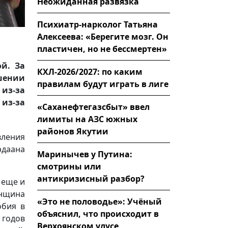
Неожиданная развязка
Психиатр-нарколог Татьяна
Алексеева: «Берегите мозг. Он
пластичен, но не бессмертен»
й. За
КХЛ-2026/2027: по каким
шении
правилам будут играть в лиге
из-за
 из-за
«Саханефтегазсбыт» ввел
лимиты на АЗС южных
районов Якутии
ления
рдаана
Маринычев у Путина:
смотрины или
антикризисный разбор?
 еще и
енщина
«Это не половодье»: Учёный
обия в
объяснил, что происходит в
 годов
Верхоянском улусе