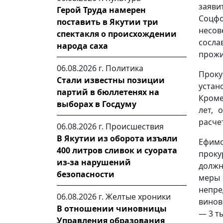
заяв
Герой Труда намерен
Соцф
поставить в Якутии три
несов
спектакля о происхождении
сосла
народа саха
прожи
06.08.2026 г.
Политика
Прок
Стали известны позиции
устан
партий в бюллетенях на
Кроме
выборах в Госдуму
лет, 
расче
06.08.2026 г.
Происшествия
В Якутии из оборота изъяли
Ефимо
400 литров сливок и суората
проку
из-за нарушений
долж
безопасности
меры 
непре
06.08.2026 г.
Желтые хроники
винов
В отношении чиновницы
— 3 т
Управления образования