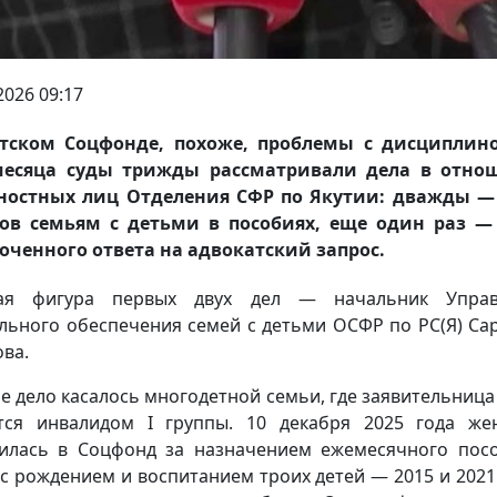
2026 09:17
утском Соцфонде, похоже, проблемы с дисциплино
месяца суды трижды рассматривали дела в отно
ностных лиц Отделения СФР по Якутии: дважды — 
ов семьям с детьми в пособиях, еще один раз —
оченного ответа на адвокатский запрос.
ная фигура первых двух дел — начальник Управ
льного обеспечения семей с детьми ОСФР по РС(Я) Са
ва.
е дело касалось многодетной семьи, где заявительница
тся инвалидом I группы. 10 декабря 2025 года ж
илась в Соцфонд за назначением ежемесячного пос
 с рождением и воспитанием троих детей — 2015 и 2021