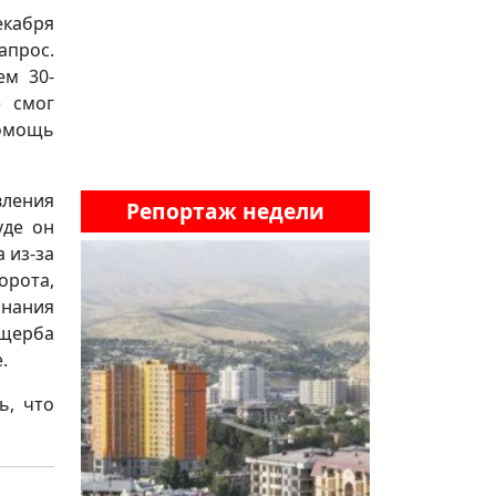
екабря
апрос.
ем 30-
е смог
помощь
вления
Репортаж недели
уде он
 из-за
орота,
знания
ущерба
.
ь, что