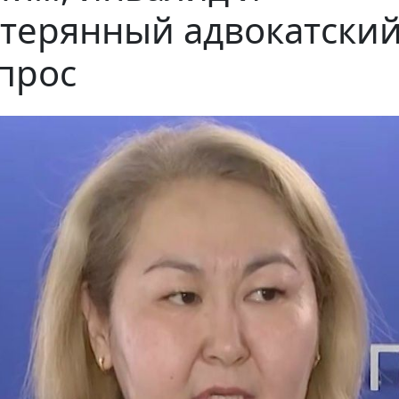
терянный адвокатски
прос