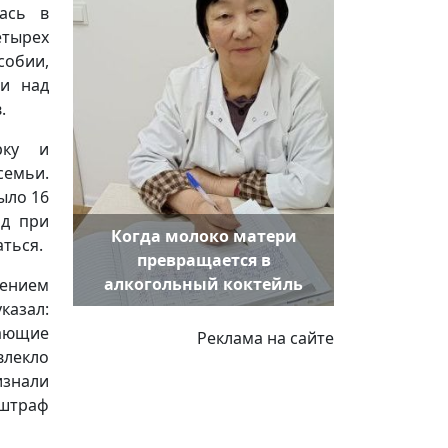
ась в
тырех
собии,
ьи над
.
рку и
семьи.
ыло 16
од при
Когда молоко матери
ться.
превращается в
алкогольный коктейль
лением
казал:
ающие
Реклама на сайте
влекло
изнали
 штраф