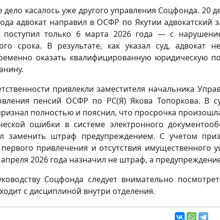
е дело касалось уже другого управления Соцфонда. 20 д
года адвокат направил в ОСФР по Якутии адвокатский з
 поступил только 6 марта 2026 года — с нарушени
ого срока. В результате, как указал суд, адвокат н
ременно оказать квалифицированную юридическую 
анину.
етственности привлекли заместителя начальника Упра
овления пенсий ОСФР по РС(Я) Якова Топоркова. В с
признал полностью и пояснил, что просрочка произошла
ческой ошибки в системе электронного документооб
л заменить штраф предупреждением. С учетом при
 первого привлечения и отсутствия имущественного 
1 апреля 2026 года назначил не штраф, а предупреждение
Руководству Соцфонда следует внимательно посмотрет
ходит с дисциплиной внутри отделения.