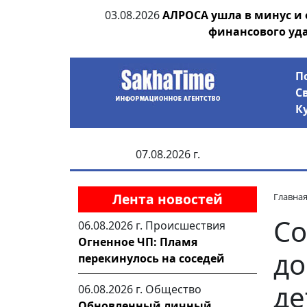
ии выявила на
03.08.2026
АЛРОСА ушла в минус и
анцев
финансового уд
П
С
К
07.08.2026 г.
Лента новостей
Главна
Со
06.08.2026 г.
Происшествия
Огненное ЧП: Пламя
до
перекинулось на соседей
де
06.08.2026 г.
Общество
Обновленный личный