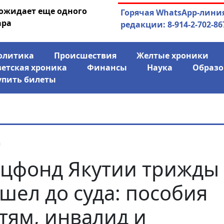
 ожидает еще одного
04.08.2026
Маринычев у П
Горячая WhatsApp-лини
ара
антикризисн
редакции: 8-914-2-702-86
олитика
Происшествия
Желтые хроники
ветская хроника
Финансы
Наука
Образо
упить билеты
я
цфонд Якутии трижды
шел до суда: пособия
тям, инвалид и