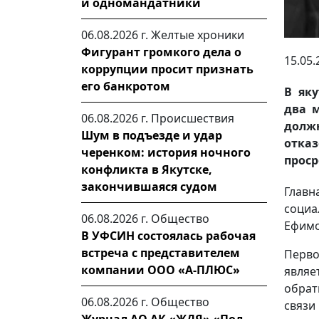
и одномандатники
06.08.2026 г.
Желтые хроники
Фигурант громкого дела о
15.05.
коррупции просит признать
его банкротом
В як
два 
06.08.2026 г.
Происшествия
долж
Шум в подъезде и удар
отказ
черенком: история ночного
проср
конфликта в Якутске,
закончившаяся судом
Глав
социа
06.08.2026 г.
Общество
Ефимо
В УФСИН состоялась рабочая
встреча с представителем
Перво
компании ООО «А-ПЛЮС»
являе
обрат
06.08.2026 г.
Общество
связи