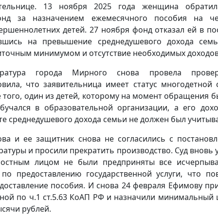
ительнице. 13 ноября 2025 года женщина обратил
онд за назначением ежемесячного пособия на че
ершеннолетних детей. 27 ноября фонд отказал ей в по
вшись на превышение среднедушевого дохода сем
точным минимумом и отсутствие необходимых доходов
уратура города Мирного снова провела прове
овила, что заявительница имеет статус многодетной 
 того, один из детей, которому на момент обращения б
обучался в образовательной организации, а его дох
те среднедушевого дохода семьи не должен был учитыва
ва и ее защитник снова не согласились с постанов
ратуры и просили прекратить производство. Суд вновь у
ностным лицом не были предприняты все исчерпыв
по предоставлению государственной услуги, что по
доставление пособия. И снова 24 февраля Ефимову пр
ной по ч.1 ст.5.63 КоАП РФ и назначили минимальный
ысячи рублей.