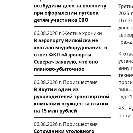
возбудили дело за волокиту
Треть
при оформлении путёвок
2025 
детям участника СВО
Ответ
дневн
06.08.2026 г.
Желтые хроники
своев
В аэропорту Вилюйска не
гражд
хватало медоборудования, в
К отв
ответ ФКП «Аэропорты
устан
Севера» заявило, что оно
вину 
планово-убыточное
техни
06.08.2026 г.
Происшествия
проси
В Якутии один из
вины,
руководителей транспортной
суд 2
компании осужден за взятки
P.S. 
на 15 млн рублей
проис
06.08.2026 г.
Происшествия
Сотрудники уголовного