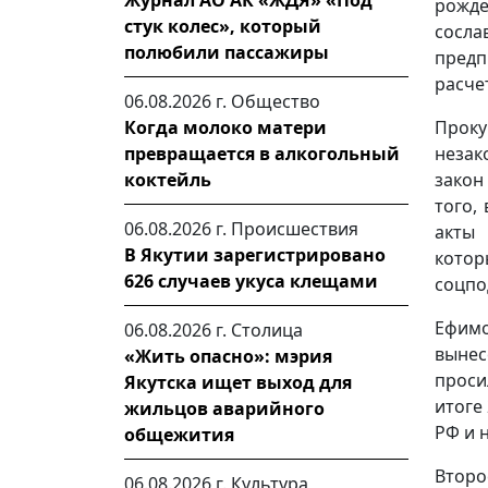
Журнал АО АК «ЖДЯ» «Под
рожде
стук колес», который
сосл
полюбили пассажиры
предп
расче
06.08.2026 г.
Общество
Когда молоко матери
Проку
превращается в алкогольный
незак
коктейль
закон
того,
06.08.2026 г.
Происшествия
акты 
В Якутии зарегистрировано
кото
626 случаев укуса клещами
соцпо
Ефимо
06.08.2026 г.
Столица
вынес
«Жить опасно»: мэрия
проси
Якутска ищет выход для
итоге
жильцов аварийного
РФ и 
общежития
Втор
06.08.2026 г.
Культура