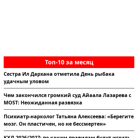
Топ-10 за месяц
Сестра Ил Дархана отметила День рыбака
удачным уловом
Чем закончился громкий суд Айаала Лазарева с
MOST: Неожиданная развязка
Психиатр-нарколог Татьяна Алексеева: «Берегите
мозг. Он пластичен, но не бессмертен»
КХЛ-2026/2027: по каким правилам будут играть