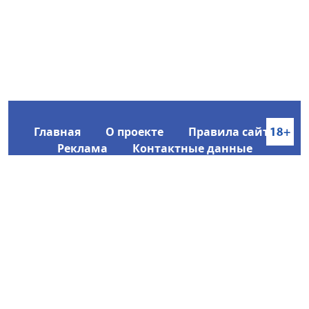
Главная
О проекте
Правила сайта
Реклама
Контактные данные
Информационное агентство SakhaTime
Главный редактор: Городецкий Ю. В.
Политика конфиденциальности
2017-2026 © Все права защищены.
Любое использование текстовых материалов с сайта