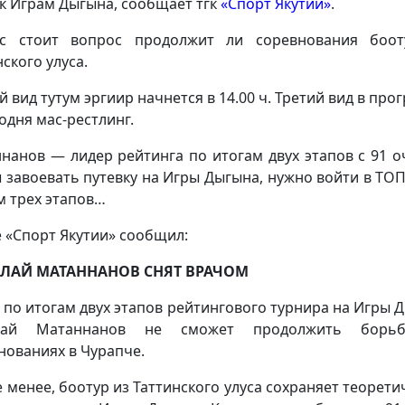
 к Играм Дыгына, сообщает тгк
«Спорт Якутии»
.
ас стоит вопрос продолжит ли соревнования боот
ского улуса.
й вид тутум эргиир начнется в 14.00 ч. Третий вид в про
годня мас-рестлинг.
нанов — лидер рейтинга по итогам двух этапов с 91 о
 завоевать путевку на Игры Дыгына, нужно войти в ТОП
м трех этапов…
 «Спорт Якутии» сообщил:
ЛАЙ МАТАННАНОВ СНЯТ ВРАЧОМ
 по итогам двух этапов рейтингового турнира на Игры 
лай Матаннанов не сможет продолжить борь
нованиях в Чурапче.
е менее, боотур из Таттинского улуса сохраняет теорети