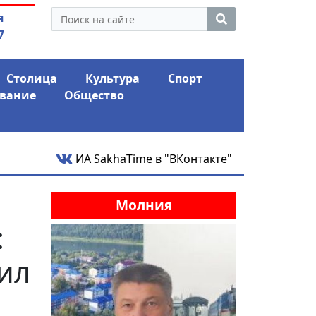
утина: смотрины или
04.08.2026
Маски сбро
я
ый разбор?
заявил о «коло
7
Столица
Культура
Спорт
вание
Общество
ИА SakhaTime в "ВКонтакте"
Молния
:
ил