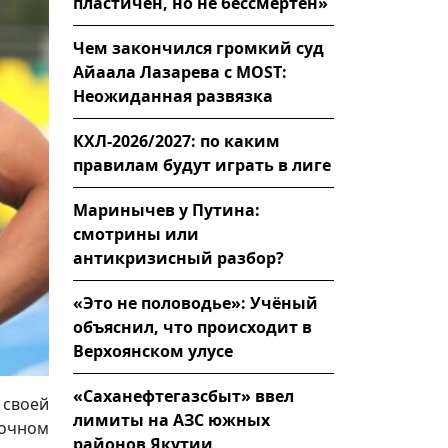
пластичен, но не бессмертен»
Чем закончился громкий суд
Айаала Лазарева с MOST:
Неожиданная развязка
КХЛ-2026/2027: по каким
правилам будут играть в лиге
Маринычев у Путина:
смотрины или
антикризисный разбор?
«Это не половодье»: Учёный
объяснил, что происходит в
Верхоянском улусе
«Саханефтегазсбыт» ввел
 своей
лимиты на АЗС южных
рочном
районов Якутии