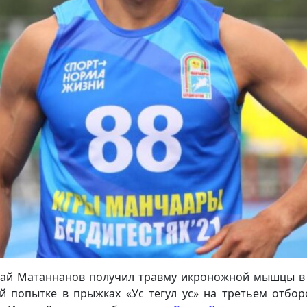
ай Матаннанов получил травму икроножной мышцы в
й попытке в прыжках «Ус тегул ус» на третьем отбо