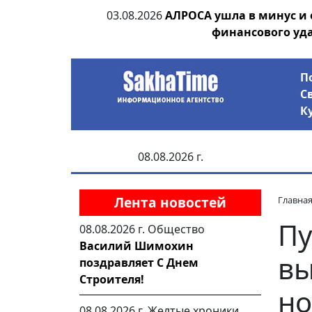
ания депутата
03.08.2026
АЛРОСА ушла в минус и
 рублей
финансового уд
П
С
К
08.08.2026 г.
Лента новостей
Главна
Пу
08.08.2026 г.
Общество
Василий Шимохин
вы
поздравляет С Днем
Строителя!
н
08.08.2026 г.
Желтые хроники