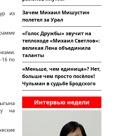
Зачем Михаил Мишустин
ур из
полетел за Урал
грамме
«Голос Дружбы» звучит на
теплоходе «Михаил Светлов»:
великая Лена объединила
чками.
таланты
-16 по
«Меньше, чем единица»? Нет,
больше чем просто посёлок!
Чульман в судьбе Бродского
Интервью недели
Дыгына
бу на
ческие