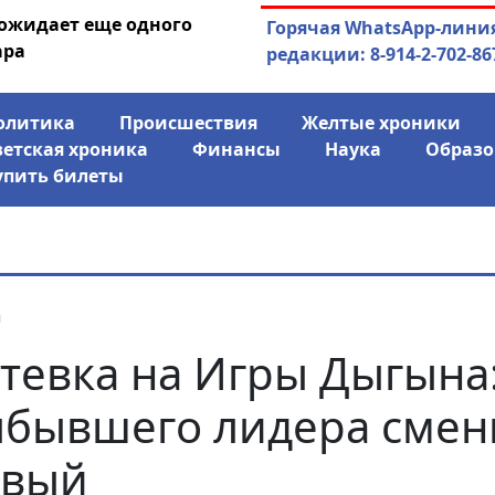
 ожидает еще одного
04.08.2026
Маринычев у П
Горячая WhatsApp-лини
ара
антикризисн
редакции: 8-914-2-702-86
олитика
Происшествия
Желтые хроники
ветская хроника
Финансы
Наука
Образо
упить билеты
я
тевка на Игры Дыгына
бывшего лидера смен
овый