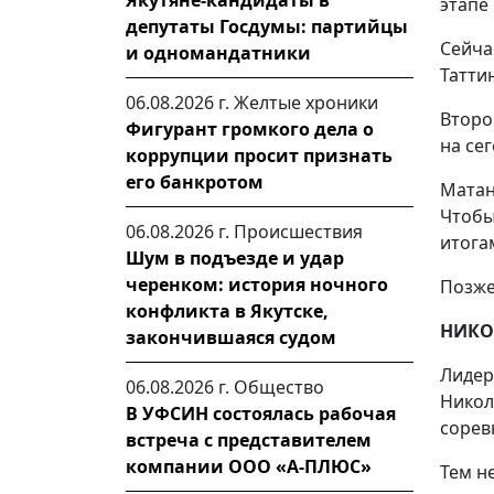
Якутяне-кандидаты в
этапе
депутаты Госдумы: партийцы
Сейч
и одномандатники
Таттин
06.08.2026 г.
Желтые хроники
Второ
Фигурант громкого дела о
на се
коррупции просит признать
его банкротом
Матан
Чтобы
06.08.2026 г.
Происшествия
итога
Шум в подъезде и удар
черенком: история ночного
Позже
конфликта в Якутске,
НИКО
закончившаяся судом
Лидер
06.08.2026 г.
Общество
Нико
В УФСИН состоялась рабочая
сорев
встреча с представителем
компании ООО «А-ПЛЮС»
Тем н