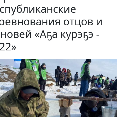
спубликанские
ревнования отцов и
новей «Аҕа курэҕэ -
22»