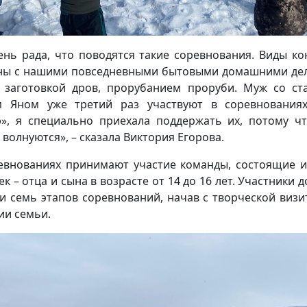
ень рада, что поводятся такие соревнования. Виды ко
ны с нашими повседневными бытовыми домашними де
: заготовкой дров, прорубанием проруби. Муж со с
 Яном уже третий раз участвуют в соревнования
э», я специально приехала поддержать их, потому ч
 волнуются», – сказала Виктория Егорова.
евнованиях принимают участие команды, состоящие и
ек – отца и сына в возрасте от 14 до 16 лет. Участники 
и семь этапов соревнований, начав с творческой визи
ии семьи.