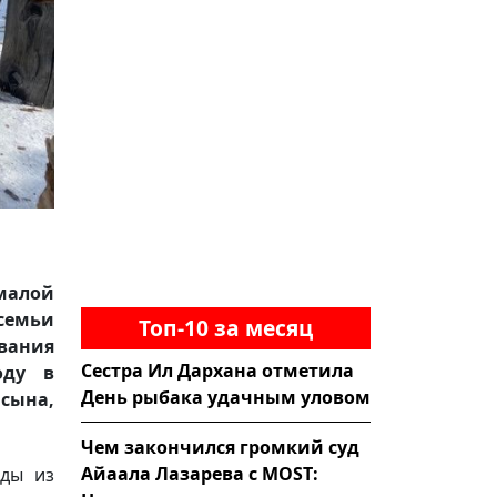
 малой
семьи
Топ-10 за месяц
ования
Сестра Ил Дархана отметила
оду в
День рыбака удачным уловом
сына,
Чем закончился громкий суд
Айаала Лазарева с MOST:
нды из