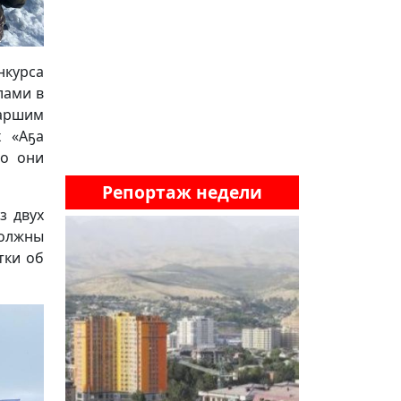
нкурса
лами в
таршим
х «Аҕа
то они
Репортаж недели
з двух
должны
тки об