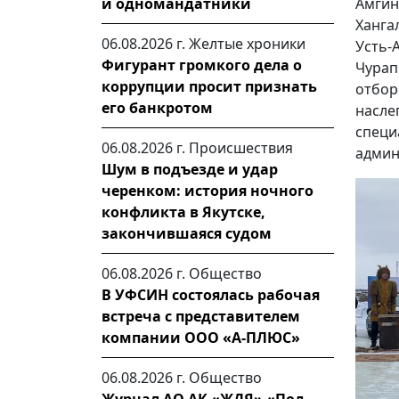
Амгин
и одномандатники
Ханга
06.08.2026 г.
Желтые хроники
Усть-
Фигурант громкого дела о
Чура
коррупции просит признать
отбо
его банкротом
насле
специ
06.08.2026 г.
Происшествия
админ
Шум в подъезде и удар
черенком: история ночного
конфликта в Якутске,
закончившаяся судом
06.08.2026 г.
Общество
В УФСИН состоялась рабочая
встреча с представителем
компании ООО «А-ПЛЮС»
06.08.2026 г.
Общество