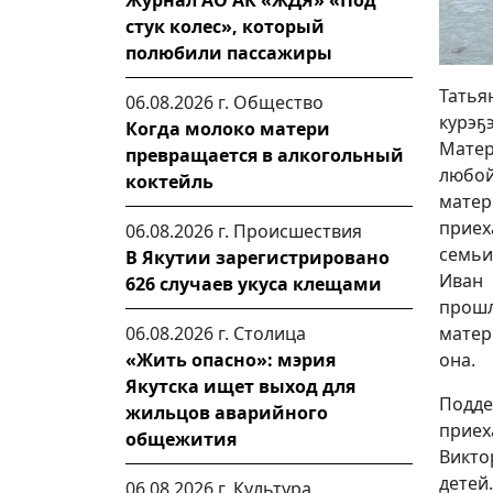
Журнал АО АК «ЖДЯ» «Под
стук колес», который
полюбили пассажиры
Татья
06.08.2026 г.
Общество
курэҕ
Когда молоко матери
Матер
превращается в алкогольный
любой
коктейль
мате
приех
06.08.2026 г.
Происшествия
семьи
В Якутии зарегистрировано
Иван 
626 случаев укуса клещами
прош
матер
06.08.2026 г.
Столица
она.
«Жить опасно»: мэрия
Якутска ищет выход для
Подде
жильцов аварийного
приех
общежития
Викто
детей
06.08.2026 г.
Культура