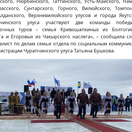
ского, Нюрбинского, Таттинского, Усть-Майского, Нам
ласского, Сунтарского, Горного, Вилюйского, Томпон
Алданского, Верхневилюйского улусов и города Якутс
пчинского улуса участвуют две команды победи
рочных туров – семья Кривошапкиных из Болтогин
га и Егоровых из Чакырского наслега», – сообщила с
алист по делам семьи отдела по социальным коммуни
истрации Чурапчинского улуса Татьяна Бушкова.