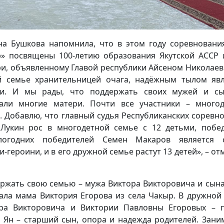
на Бушкова напомнила, что в этом году соревновани
э» посвящены 100-летию образования Якутской АССР 
и, объявленному Главой республики Айсеном Николаев
 семье хранительницей очага, надёжным тылом яв
ри. И мы рады, что поддержать своих мужей и сы
али многие матери. Почти все участники – много
. Добавлю, что главный судья Республиканских соревн
Лукин рос в многодетной семье с 12 детьми, побе
логодних победителей Семен Макаров является 
и-героини, и в его дружной семье растут 13 детей», – от
ржать свою семью – мужа Виктора Викторовича и сына
ала мама Виктория Егорова из села Чакыр. В дружной
ра Викторовича и Виктории Павловны Егоровых – 
. Ян – старший сын, опора и надежда родителей. Зани