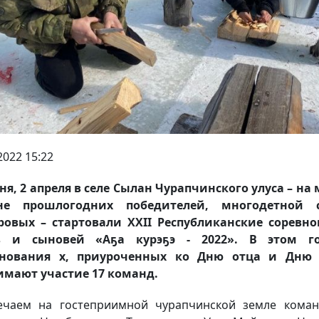
2022 15:22
ня, 2 апреля в селе Сылан Чурапчинского улуса – на
не прошлогодних победителей, многодетной 
овых – стартовали XXII Республиканские соревн
в и сыновей «Аҕа курэҕэ - 2022». В этом г
внования х, приуроченных ко Дню отца и Дню 
мают участие 17 команд.
ечаем на гостеприимной чурапчинской земле кома