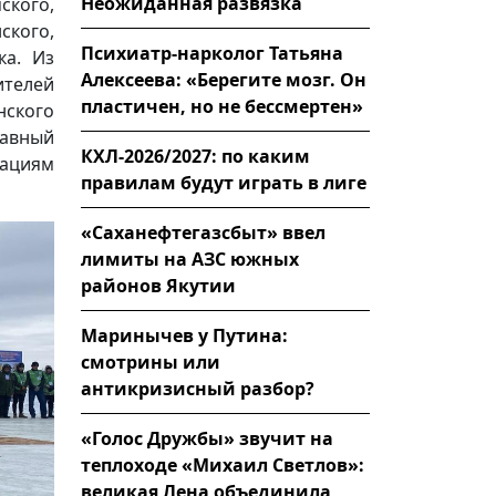
Неожиданная развязка
ского,
ского,
Психиатр-нарколог Татьяна
ка. Из
Алексеева: «Берегите мозг. Он
телей
пластичен, но не бессмертен»
ского
лавный
КХЛ-2026/2027: по каким
кациям
правилам будут играть в лиге
«Саханефтегазсбыт» ввел
лимиты на АЗС южных
районов Якутии
Маринычев у Путина:
смотрины или
антикризисный разбор?
«Голос Дружбы» звучит на
теплоходе «Михаил Светлов»:
великая Лена объединила