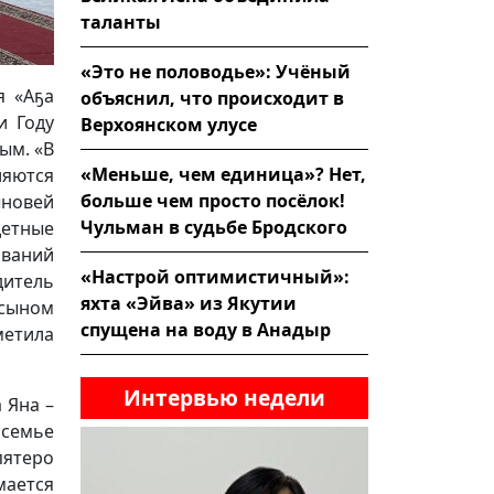
таланты
«Это не половодье»: Учёный
я «Аҕа
объяснил, что происходит в
и Году
Верхоянском улусе
ым. «В
«Меньше, чем единица»? Нет,
ляются
больше чем просто посёлок!
новей
Чульман в судьбе Бродского
детные
ований
«Настрой оптимистичный»:
дитель
яхта «Эйва» из Якутии
сыном
спущена на воду в Анадыр
метила
Интервью недели
 Яна –
 семье
пятеро
мается