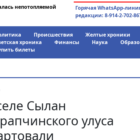
рдумы стал основным
03.08.2026
АЛРОСА ушла в ми
Горячая WhatsApp-лини
цы «Лена»
финансово
редакции: 8-914-2-702-86
олитика
Происшествия
Желтые хроники
ветская хроника
Финансы
Наука
Образо
упить билеты
я
селе Сылан
рапчинского улуса
артовали