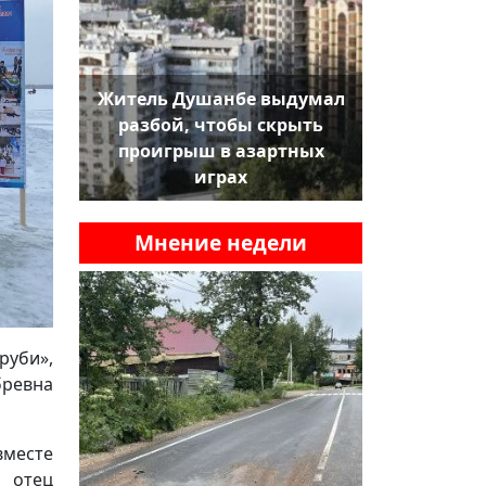
Житель Душанбе выдумал
разбой, чтобы скрыть
проигрыш в азартных
играх
Мнение недели
руби»,
бревна
вместе
» отец