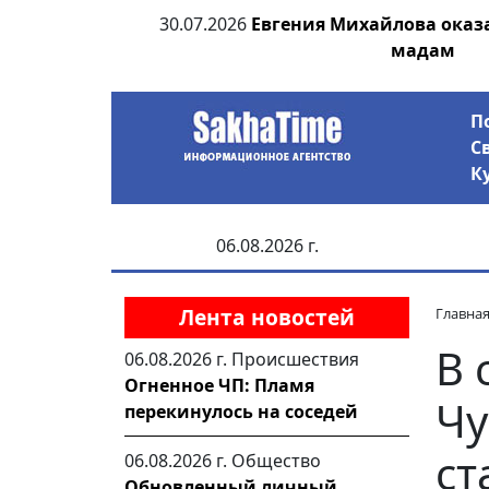
 непотопляемой
30.07.2026
Экс-спикер Якутской го
совладельцем гостини
П
С
К
06.08.2026 г.
Лента новостей
Главна
В 
06.08.2026 г.
Происшествия
Огненное ЧП: Пламя
Чу
перекинулось на соседей
ст
06.08.2026 г.
Общество
Обновленный личный