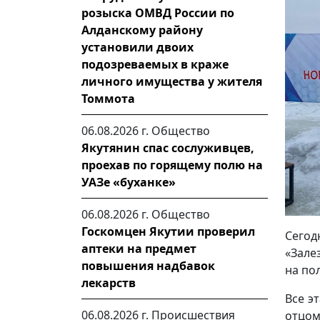
розыска ОМВД России по
Алданскому району
установили двоих
подозреваемых в краже
личного имущества у жителя
Томмота
06.08.2026 г.
Общество
Якутянин спас сослуживцев,
проехав по горящему полю на
УАЗе «буханке»
06.08.2026 г.
Общество
Госкомцен Якутии проверил
Сегод
аптеки на предмет
«Зале
повышения надбавок
на по
лекарств
Все э
06.08.2026 г.
Происшествия
отцом