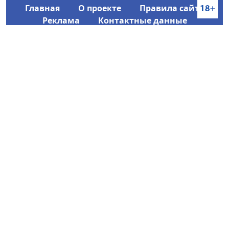
Главная
О проекте
Правила сайта
Реклама
Контактные данные
Информационное агентство SakhaTime
Главный редактор: Городецкий Ю. В.
Политика конфиденциальности
2017-2026 © Все права защищены.
Любое использование текстовых материалов с сайта
Информационного агентства SakhaTime на иных
ресурсах в сети Интернет гиперссылка на источник
обязательна.
Фотографии, видеоматериалы, иные иллюстрации
могут быть использованы только с письменного
согласия редакции Сетевого издания и его
учредителя.