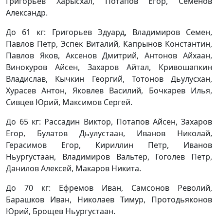
Григорьев Харысхал, Потапов Егор, Семенов
Александр.
До 61 кг: Григорьев Эдуард, Владимиров Семен,
Павлов Петр, Эспек Виталий, Капрынов Константин,
Павлов Яков, Аксенов Дмитрий, Антонов Айхаан,
Винокуров Айсен, Захаров Айтал, Кривошапкин
Владислав, Кычкин Георгий, Тотонов Дьулусхан,
Хурасев Антон, Яковлев Василий, Бочкарев Илья,
Сивцев Юрий, Максимов Сергей.
До 65 кг: Рассадин Виктор, Потапов Айсен, Захаров
Егор, Булатов Дьулустаан, Иванов Николай,
Герасимов Егор, Кириллин Петр, Иванов
Ньургустаан, Владимиров Вальтер, Гоголев Петр,
Данилов Алексей, Макаров Никита.
До 70 кг: Ефремов Иван, Самсонов Револий,
Барашков Иван, Николаев Тимур, Протодьяконов
Юрий, Брощев Ньургустаан.