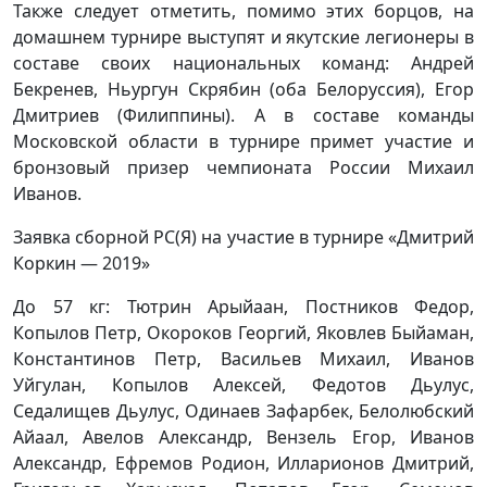
Также следует отметить, помимо этих борцов, на
домашнем турнире выступят и якутские легионеры в
составе своих национальных команд: Андрей
Бекренев, Ньургун Скрябин (оба Белоруссия), Егор
Дмитриев (Филиппины). А в составе команды
Московской области в турнире примет участие и
бронзовый призер чемпионата России Михаил
Иванов.
Заявка сборной РС(Я) на участие в турнире «Дмитрий
Коркин — 2019»
До 57 кг: Тютрин Арыйаан, Постников Федор,
Копылов Петр, Окороков Георгий, Яковлев Быйаман,
Константинов Петр, Васильев Михаил, Иванов
Уйгулан, Копылов Алексей, Федотов Дьулус,
Седалищев Дьулус, Одинаев Зафарбек, Белолюбский
Айаал, Авелов Александр, Вензель Егор, Иванов
Александр, Ефремов Родион, Илларионов Дмитрий,