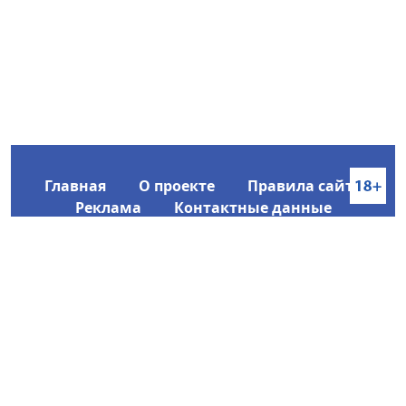
Главная
О проекте
Правила сайта
Реклама
Контактные данные
Информационное агентство SakhaTime
Главный редактор: Городецкий Ю. В.
Политика конфиденциальности
2017-2026 © Все права защищены.
Любое использование текстовых материалов с сайта