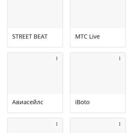
STREET BEAT
МТС Live
Авиасейлс
iBoto