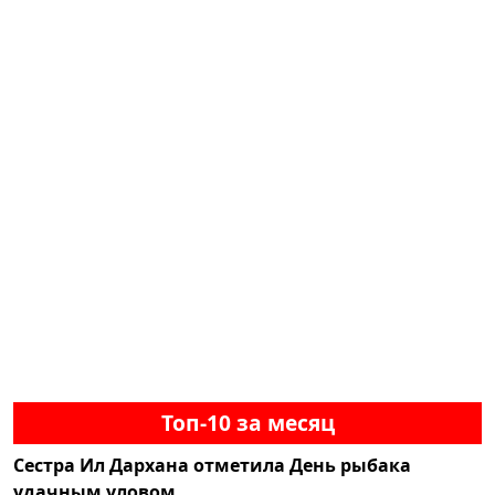
Топ-10 за месяц
Сестра Ил Дархана отметила День рыбака
удачным уловом