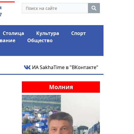
 экс-депутат Ил Тумэна
04.08.2026
Мариныче
я
ном сапоге» России
антикри
7
Столица
Культура
Спорт
вание
Общество
ИА SakhaTime в "ВКонтакте"
Молния