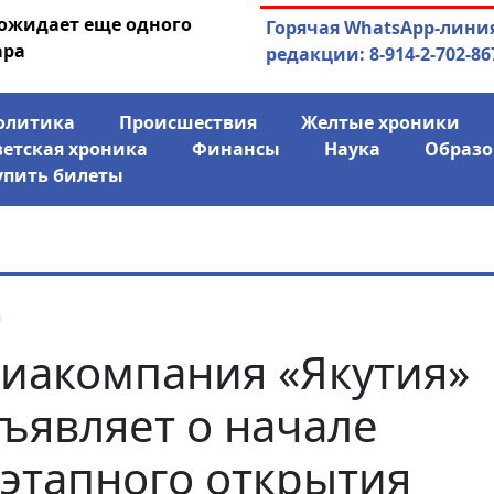
 ожидает еще одного
04.08.2026
Маски сброшены:
Горячая WhatsApp-лини
ара
заявил о «колониаль
редакции: 8-914-2-702-86
олитика
Происшествия
Желтые хроники
ветская хроника
Финансы
Наука
Образо
упить билеты
я
иакомпания «Якутия»
ъявляет о начале
этапного открытия