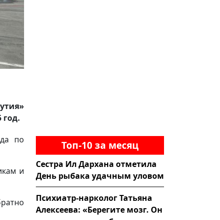
кутия»
 год.
ода по
Топ-10 за месяц
Сестра Ил Дархана отметила
икам и
День рыбака удачным уловом
Психиатр-нарколог Татьяна
братно
Алексеева: «Берегите мозг. Он