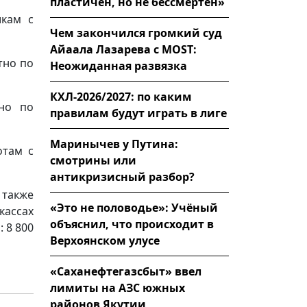
пластичен, но не бессмертен»
икам с
Чем закончился громкий суд
Айаала Лазарева с MOST:
тно по
Неожиданная развязка
КХЛ-2026/2027: по каким
но по
правилам будут играть в лиге
Маринычев у Путина:
отам с
смотрины или
антикризисный разбор?
 также
«Это не половодье»: Учёный
кассах
объяснил, что происходит в
 8 800
Верхоянском улусе
«Саханефтегазсбыт» ввел
лимиты на АЗС южных
районов Якутии