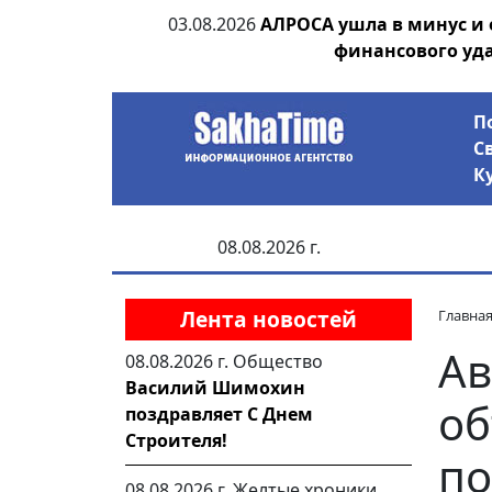
ии выявила на
03.08.2026
АЛРОСА ушла в минус и
анцев
финансового уд
П
С
К
08.08.2026 г.
Лента новостей
Главна
Ав
08.08.2026 г.
Общество
Василий Шимохин
об
поздравляет С Днем
Строителя!
по
08.08.2026 г.
Желтые хроники