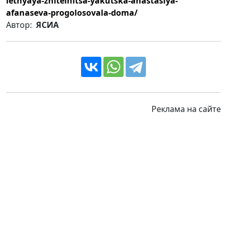
letnyaya-zhitelnitsa-yakutska-anastasiya-
afanaseva-progolosovala-doma/
Автор:
ЯСИА
Реклама на сайте