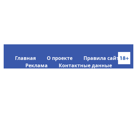
Главная
О проекте
Правила сайта
Реклама
Контактные данные
Информационное агентство SakhaTime
Главный редактор: Городецкий Ю. В.
Политика конфиденциальности
2017-2026 © Все права защищены.
Любое использование текстовых материалов с сайта