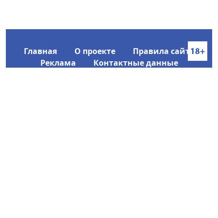
Главная
О проекте
Правила сайта
Реклама
Контактные данные
Информационное агентство SakhaTime
Главный редактор: Городецкий Ю. В.
Политика конфиденциальности
2017-2026 © Все права защищены.
Любое использование текстовых материалов с сайта
Информационного агентства SakhaTime на иных
ресурсах в сети Интернет гиперссылка на источник
обязательна.
Фотографии, видеоматериалы, иные иллюстрации