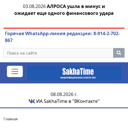
04.08.2026
Маринычев у Путина: смотрины
04
ара
или антикризисный разбор?
Горячая WhatsApp-линия редакции: 8-914-2-702-
867
08.08.2026 г.
ИА SakhaTime в "ВКонтакте"
Главная