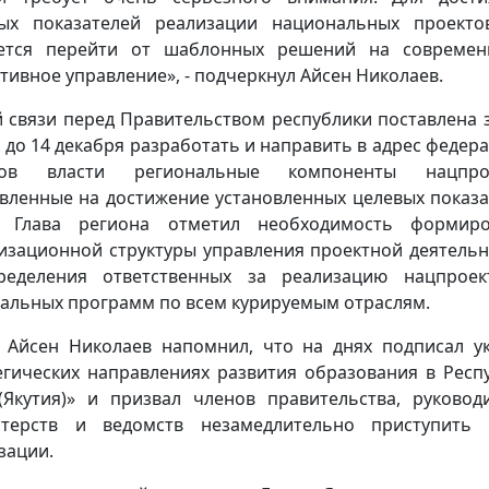
ых показателей реализации национальных проект
уется перейти от шаблонных решений на современ
тивное управление», - подчеркнул Айсен Николаев.
й связи перед Правительством республики поставлена 
к до 14 декабря разработать и направить в адрес федер
нов власти региональные компоненты нацпрое
вленные на достижение установленных целевых показа
е Глава региона отметил необходимость формиро
изационной структуры управления проектной деятель
ределения ответственных за реализацию нацпроек
альных программ по всем курируемым отраслям.
 Айсен Николаев напомнил, что на днях подписал у
егических направлениях развития образования в Респ
(Якутия)» и призвал членов правительства, руковод
стерств и ведомств незамедлительно приступить 
зации.