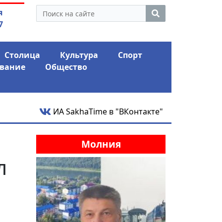
утина: смотрины или
04.08.2026
Маски сбро
я
ый разбор?
заявил о «коло
7
Столица
Культура
Спорт
вание
Общество
ИА SakhaTime в "ВКонтакте"
Молния
л