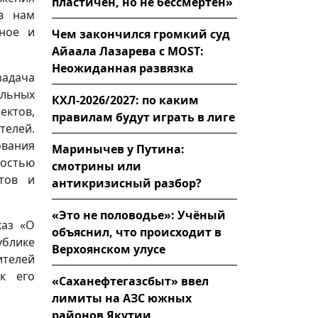
пластичен, но не бессмертен»
ов нам
ное и
Чем закончился громкий суд
Айаала Лазарева с MOST:
Неожиданная развязка
задача
альных
КХЛ-2026/2027: по каким
ктов,
правилам будут играть в лиге
телей.
вания
Маринычев у Путина:
ностью
смотрины или
тов и
антикризисный разбор?
«Это не половодье»: Учёный
каз «О
объяснил, что происходит в
ублике
Верхоянском улусе
ителей
к его
«Саханефтегазсбыт» ввел
лимиты на АЗС южных
районов Якутии