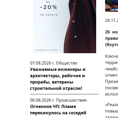
26.11.
26 н
прав
(Якут
Ключ
терри
07.08.2026 г.
Общество
«майс
Уважаемые инженеры и
отмет
архитекторы, рабочие и
Прези
прорабы, ветераны
посв
строительной отрасли!
испол
06.08.2026 г.
Происшествия
«Реа
Огненное ЧП: Пламя
повыш
перекинулось на соседей
задач