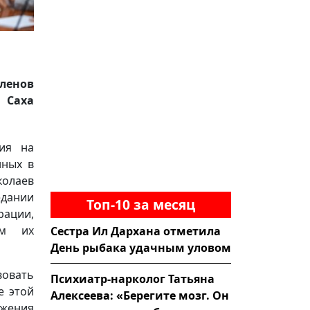
ленов
 Саха
ия на
нных в
колаев
едании
Топ-10 за месяц
рации,
ам их
Сестра Ил Дархана отметила
День рыбака удачным уловом
овать
Психиатр-нарколог Татьяна
е этой
Алексеева: «Берегите мозг. Он
ижения