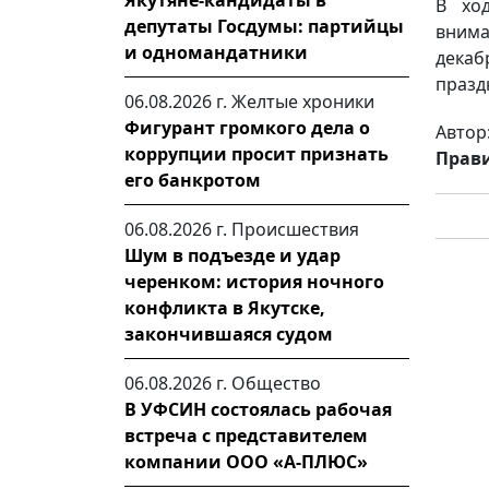
Якутяне-кандидаты в
В хо
депутаты Госдумы: партийцы
внима
и одномандатники
дека
празд
06.08.2026 г.
Желтые хроники
Фигурант громкого дела о
Автор
коррупции просит признать
Прави
его банкротом
06.08.2026 г.
Происшествия
Шум в подъезде и удар
черенком: история ночного
конфликта в Якутске,
закончившаяся судом
06.08.2026 г.
Общество
В УФСИН состоялась рабочая
встреча с представителем
компании ООО «А-ПЛЮС»