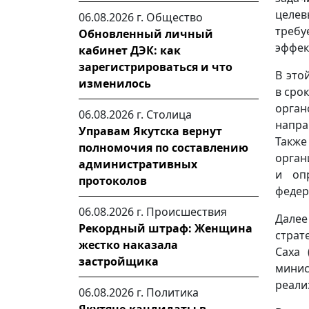
целев
06.08.2026 г.
Общество
треб
Обновленный личный
эффек
кабинет ДЭК: как
зарегистрироваться и что
В это
изменилось
в сро
орга
06.08.2026 г.
Столица
напра
Управам Якутска вернут
Такж
полномочия по составлению
орган
административных
и оп
протоколов
федер
06.08.2026 г.
Происшествия
Далее
Рекордный штраф: Женщина
страт
жестко наказала
Саха 
застройщика
мини
реали
06.08.2026 г.
Политика