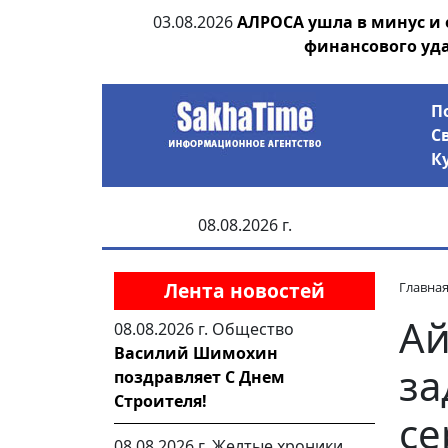
ии выявила на
03.08.2026
АЛРОСА ушла в минус и
анцев
финансового уд
П
С
К
08.08.2026 г.
Лента новостей
Главна
Ай
08.08.2026 г.
Общество
Василий Шимохин
за
поздравляет С Днем
Строителя!
се
08.08.2026 г.
Желтые хроники