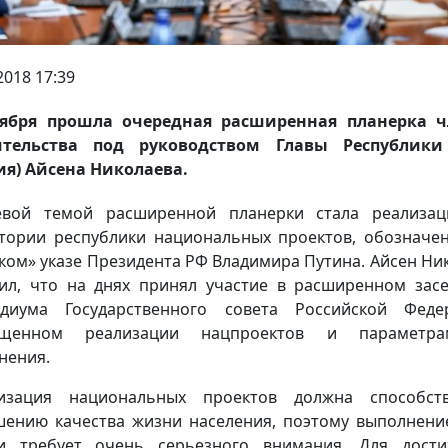
2018 17:39
оября прошла очередная расширенная планерка ч
ительства под руководством Главы Республики
ия) Айсена Николаева.
евой темой расширенной планерки стала реализац
тории республики национальных проектов, обозначе
ком» указе Президента РФ Владимира Путина. Айсен Ни
ил, что на днях принял участие в расширенном зас
диума Государственного совета Российской Феде
ященном реализации нацпроектов и параметр
нения.
лизация национальных проектов должна способств
ению качества жизни населения, поэтому выполнени
и требует очень серьезного внимания. Для дост