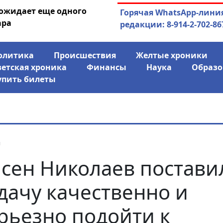
 ожидает еще одного
04.08.2026
Маринычев у П
Горячая WhatsApp-лини
ара
антикризисн
редакции: 8-914-2-702-86
олитика
Происшествия
Желтые хроники
ветская хроника
Финансы
Наука
Образо
упить билеты
я
сен Николаев постави
дачу качественно и
рьезно подойти к