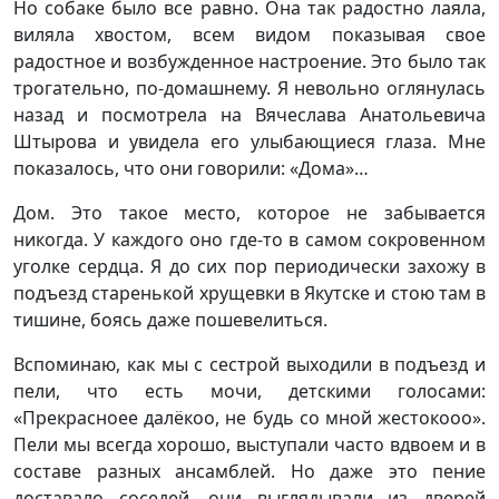
Но собаке было все равно. Она так радостно лаяла,
виляла хвостом, всем видом показывая свое
радостное и возбужденное настроение. Это было так
трогательно, по-домашнему. Я невольно оглянулась
назад и посмотрела на Вячеслава Анатольевича
Штырова и увидела его улыбающиеся глаза. Мне
показалось, что они говорили: «Дома»…
Дом. Это такое место, которое не забывается
никогда. У каждого оно где-то в самом сокровенном
уголке сердца. Я до сих пор периодически захожу в
подъезд старенькой хрущевки в Якутске и стою там в
тишине, боясь даже пошевелиться.
Вспоминаю, как мы с сестрой выходили в подъезд и
пели, что есть мочи, детскими голосами:
«Прекрасноее далёкоо, не будь со мной жестокооо».
Пели мы всегда хорошо, выступали часто вдвоем и в
составе разных ансамблей. Но даже это пение
доставало соседей, они выглядывали из дверей