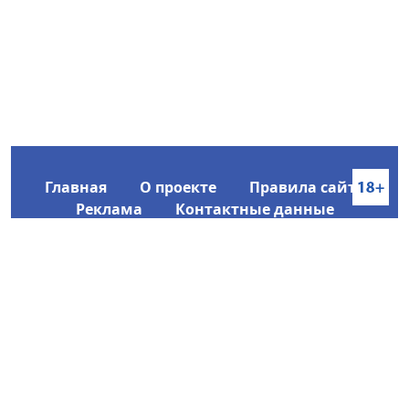
Главная
О проекте
Правила сайта
Реклама
Контактные данные
Информационное агентство SakhaTime
Главный редактор: Городецкий Ю. В.
Политика конфиденциальности
2017-2026 © Все права защищены.
Любое использование текстовых материалов с сайта