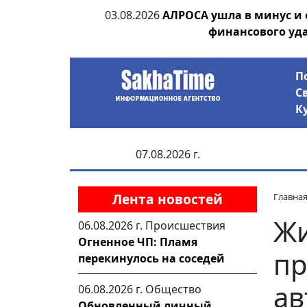
ии выявила на
03.08.2026
АЛРОСА ушла в минус и
анцев
финансового уд
П
С
К
07.08.2026 г.
Лента новостей
Главна
Жи
06.08.2026 г.
Происшествия
Огненное ЧП: Пламя
пр
перекинулось на соседей
ав
06.08.2026 г.
Общество
Обновленный личный