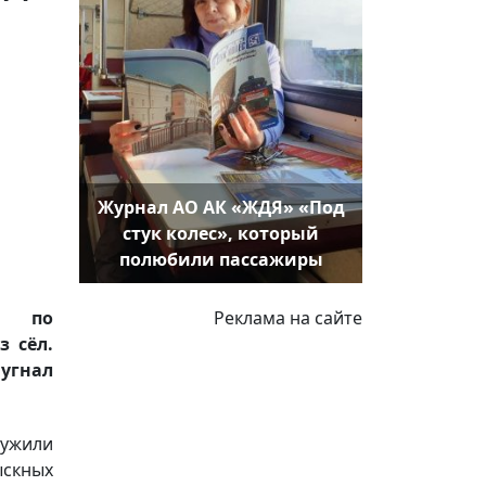
Журнал АО АК «ЖДЯ» «Под
стук колес», который
полюбили пассажиры
Реклама на сайте
и по
 сёл.
гнал
ужили
скных