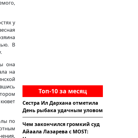
емого,
стях у
весная
озяина
щью. В
.
бы она
ала на
инской
авшись
Топ-10 за месяц
отором
 кювет
Сестра Ил Дархана отметила
День рыбака удачным уловом
олы по
Чем закончился громкий суд
ортным
Айаала Лазарева с MOST:
ения,