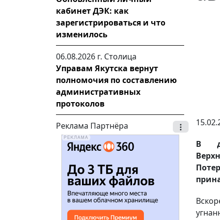
кабинет ДЭК: как
зарегистрироваться и что
изменилось
06.08.2026 г.
Столица
Управам Якутска вернут
полномочия по составлению
административных
протоколов
15.02.
Реклама Партнёра
В д
Верх
Пот
прина
Вско
угна