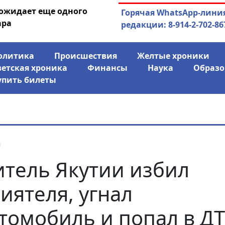
 ожидает еще одного
04.08.2026
Маринычев у П
Горячая WhatsApp-лини
ара
антикризисн
редакции: 8-914-2-702-86
олитика
Происшествия
Желтые хроники
ветская хроника
Финансы
Наука
Образо
упить билеты
я
тель Якутии избил
иятеля, угнал
томобиль и попал в Д