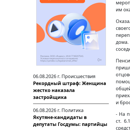
мероп
им ок
Оказа
своег
переп
дома.
сосед
Пенси
пришл
отцов
06.08.2026 г.
Происшествия
помощ
Рекордный штраф: Женщина
общей
жестко наказала
приех
застройщика
и бро
06.08.2026 г.
Политика
- На 
Якутяне-кандидаты в
ст. 6
депутаты Госдумы: партийцы
сред