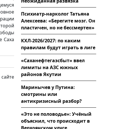
Неожиданная развязка
щемуся
ловное
Психиатр-нарколог Татьяна
ерации
Алексеева: «Берегите мозг. Он
торой
пластичен, но не бессмертен»
вободы
е Саха
КХЛ-2026/2027: по каким
правилам будут играть в лиге
«Саханефтегазсбыт» ввел
лимиты на АЗС южных
районов Якутии
 сайте
Маринычев у Путина:
смотрины или
антикризисный разбор?
«Это не половодье»: Учёный
объяснил, что происходит в
Верхоянском улусе