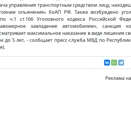
ача управления транспортным средством лицу, находя
тоянии опьянения» КоАП РФ. Также возбуждено уго
по ч.1 ст.166 Уголовного кодекса Российской Фед
равомерное завладение автомобилем», санкция ко
сматривает максимальное наказание в виде лишения с
ок до 5 лет, - сообщает пресс-служба МВД по Республик
я).
Реклама на