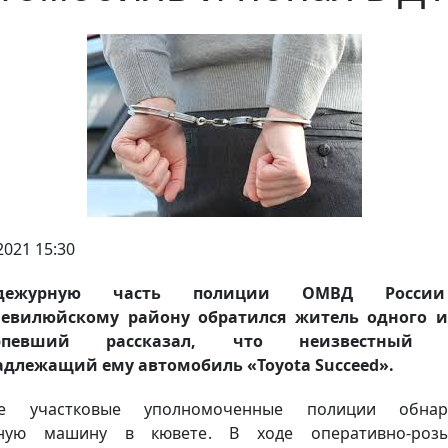
2021 15:30
ежурную часть полиции ОМВД Росси
невилюйскому району обратился житель одного из
ерпевший рассказал, что неизвестный у
длежащий ему автомобиль «Toyota Succeed».
ре участковые уполномоченные полиции обнар
нную машину в кювете. В ходе оперативно-розы