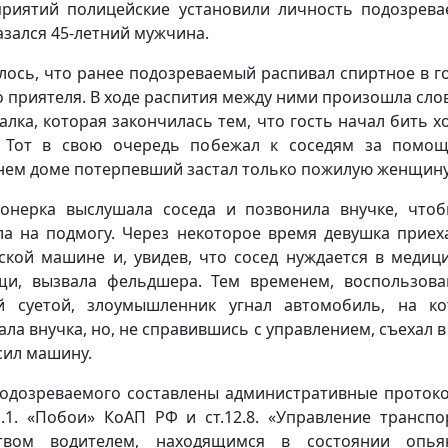
риятий полицейские установили личность подозрева
азался 45-летний мужчина.
лось, что ранее подозреваемый распивал спиртное в го
о приятеля. В ходе распития между ними произошла сло
алка, которая закончилась тем, что гость начал бить х
 Тот в свою очередь побежал к соседям за помо
нем доме потерпевший застал только пожилую женщину
онерка выслушала соседа и позвонила внучке, что
а на подмогу. Через некоторое время девушка приех
ской машине и, увидев, что сосед нуждается в медиц
и, вызвала фельдшера. Тем временем, воспользов
 суетой, злоумышленник угнал автомобиль, на к
ала внучка, но, не справившись с управлением, съехал в
сил машину.
подозреваемого составлены административные проток
.1.1. «Побои» КоАП РФ и ст.12.8. «Управление трансп
ством водителем, находящимся в состоянии опьян