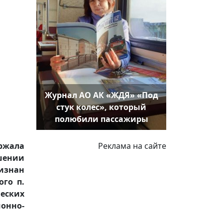
Журнал АО АК «ЖДЯ» «Под
стук колес», который
полюбили пассажиры
Реклама на сайте
ржала
ошении
изнан
го п.
еских
нно-