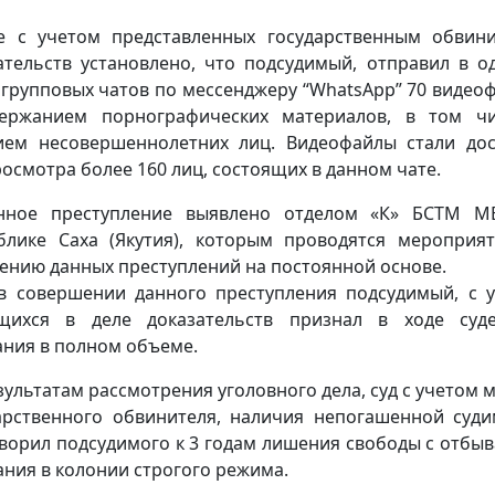
е с учетом представленных государственным обвин
ательств установлено, что подсудимый, отправил в о
 групповых чатов по мессенджеру “WhatsApp” 70 видео
ержанием порнографических материалов, в том ч
ием несовершеннолетних лиц. Видеофайлы стали до
росмотра более 160 лиц, состоящих в данном чате.
анное преступление выявлено отделом «К» БСТМ М
блике Саха (Якутия), которым проводятся мероприя
ению данных преступлений на постоянной основе.
в совершении данного преступления подсудимый, с 
щихся в деле доказательств признал в ходе суде
ания в полном объеме.
зультатам рассмотрения уголовного дела, суд с учетом 
арственного обвинителя, наличия непогашенной суди
ворил подсудимого к 3 годам лишения свободы с отбы
ания в колонии строгого режима.