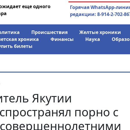
 ожидает еще одного
04.08.2026
Маринычев у П
Горячая WhatsApp-лини
ара
антикризисн
редакции: 8-914-2-702-86
олитика
Происшествия
Желтые хроники
ветская хроника
Финансы
Наука
Образо
упить билеты
я
тель Якутии
спространял порно с
есовершеннолетними