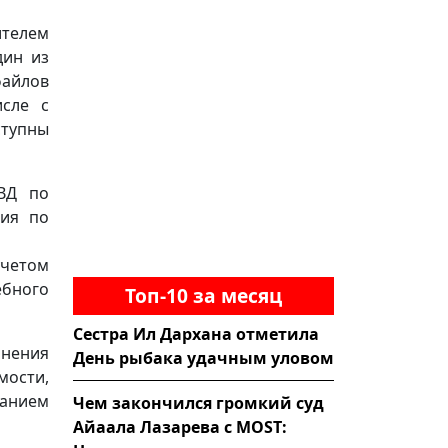
ителем
дин из
файлов
исле с
ступны
ВД по
тия по
учетом
бного
Топ-10 за месяц
Сестра Ил Дархана отметила
мнения
День рыбака удачным уловом
мости,
ванием
Чем закончился громкий суд
Айаала Лазарева с MOST: