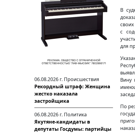
В суд
доказ
своих
с сод
участ
для п
Указ
Респу
выявл
06.08.2026 г.
Происшествия
Вину 
Рекордный штраф: Женщина
имею
жестко наказала
засед
застройщика
По ре
госуд
06.08.2026 г.
Политика
приго
Якутяне-кандидаты в
наказ
депутаты Госдумы: партийцы