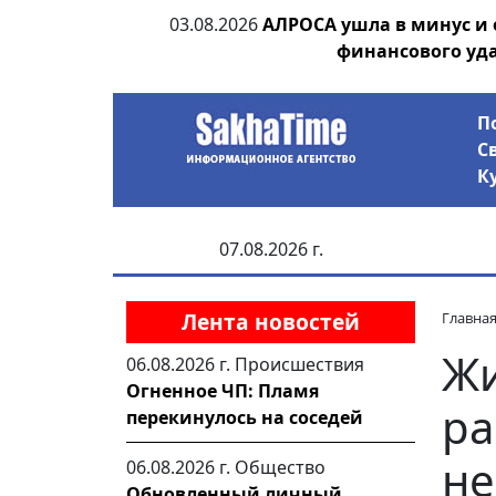
ии выявила на
03.08.2026
АЛРОСА ушла в минус и
анцев
финансового уд
П
С
К
07.08.2026 г.
Лента новостей
Главна
Жи
06.08.2026 г.
Происшествия
Огненное ЧП: Пламя
ра
перекинулось на соседей
н
06.08.2026 г.
Общество
Обновленный личный