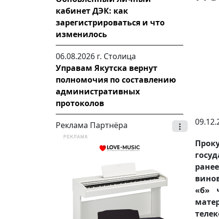
кабинет ДЭК: как
зарегистрироваться и что
изменилось
06.08.2026 г.
Столица
Управам Якутска вернут
полномочия по составлению
административных
протоколов
09.12.
Реклама Партнёра
Прок
госуд
ране
вино
«б» 
мат
теле