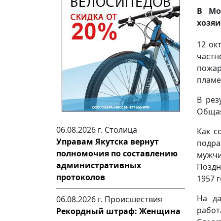
В Мо
хозяи
12 ок
частн
пожар
пламе
В рез
Общая
06.08.2026 г.
Столица
Как с
Управам Якутска вернут
подра
полномочия по составлению
мужчи
административных
Поздн
протоколов
1957 
На да
06.08.2026 г.
Происшествия
рабо
Рекордный штраф: Женщина