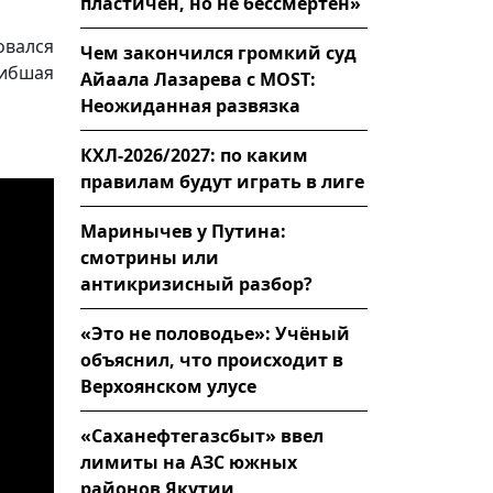
пластичен, но не бессмертен»
овался
Чем закончился громкий суд
гибшая
Айаала Лазарева с MOST:
Неожиданная развязка
КХЛ-2026/2027: по каким
правилам будут играть в лиге
Маринычев у Путина:
смотрины или
антикризисный разбор?
«Это не половодье»: Учёный
объяснил, что происходит в
Верхоянском улусе
«Саханефтегазсбыт» ввел
лимиты на АЗС южных
районов Якутии