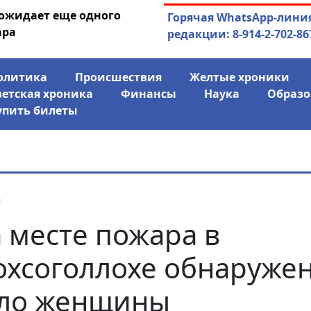
 ожидает еще одного
04.08.2026
Маринычев у П
Горячая WhatsApp-лини
ара
антикризисн
редакции: 8-914-2-702-86
олитика
Происшествия
Желтые хроники
ветская хроника
Финансы
Наука
Образо
упить билеты
я
 месте пожара в
хсоголлохе обнаруже
ло женщины