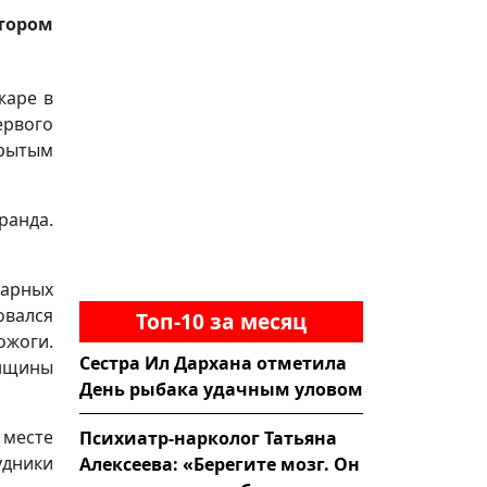
тором
жаре в
ервого
крытым
ранда.
жарных
овался
Топ-10 за месяц
ожоги.
Сестра Ил Дархана отметила
енщины
День рыбака удачным уловом
 месте
Психиатр-нарколог Татьяна
дники
Алексеева: «Берегите мозг. Он