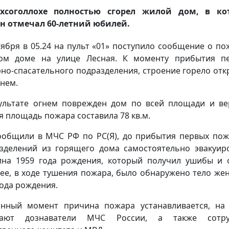
хсоголлохе полностью сгорел жилой дом, в ко
н отмечал 60-летний юбилей.
тября в 05.24 на пульт «01» поступило сообщение о по
ом доме на улице Лесная. К моменту прибытия п
но-спасательного подразделения, строение горело от
нем.
ультате огнем поврежден дом по всей площади и ве
 площадь пожара составила 78 кв.м.
ообщили в МЧС РФ по РС(Я), до прибытия первых по
зделений из горящего дома самостоятельно эвакуир
на 1959 года рождения, который получил ушибы и 
ее, в ходе тушения пожара, было обнаружено тело ж
года рождения.
нный момент причина пожара устанавливается, на
тают дознаватели МЧС России, а также сотру