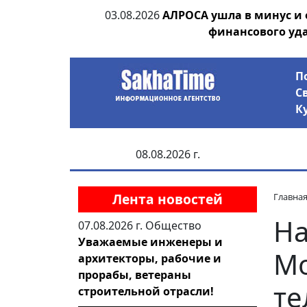
ания депутата
03.08.2026
АЛРОСА ушла в минус и
 рублей
финансового уд
П
С
К
08.08.2026 г.
Лента новостей
Главна
На
07.08.2026 г.
Общество
Уважаемые инженеры и
Мо
архитекторы, рабочие и
прорабы, ветераны
те
строительной отрасли!