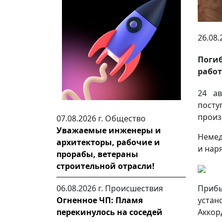
26.08.
Поги
работ
24 а
посту
произ
07.08.2026 г.
Общество
Уважаемые инженеры и
Немед
архитекторы, рабочие и
и нар
прорабы, ветераны
строительной отрасли!
Приб
06.08.2026 г.
Происшествия
устан
Огненное ЧП: Пламя
Аккор
перекинулось на соседей