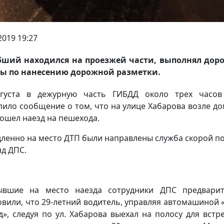
2019 19:27
бший находился на проезжей части, выполнял дор
ы по нанесению дорожной разметки.
вгуста в дежурную часть ГИБДД около трех часов
пило сообщение о том, что на улице Хабарова возле д
ошел наезд на пешехода.
ленно на место ДТП были направлены служба скорой 
яд ДПС.
ывшие на место наезда сотрудники ДПС предварит
овили, что 29-летний водитель, управляя автомашиной 
д», следуя по ул. Хабарова выехал на полосу для встр