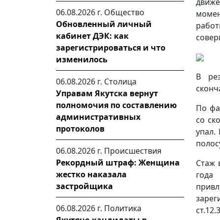
движе
06.08.2026 г.
Общество
момен
Обновленный личный
рабо
кабинет ДЭК: как
совер
зарегистрироваться и что
изменилось
В ре
06.08.2026 г.
Столица
сконч
Управам Якутска вернут
полномочия по составлению
По фа
административных
со ск
протоколов
упал.
полос
06.08.2026 г.
Происшествия
Рекордный штраф: Женщина
Стаж 
жестко наказала
года 
застройщика
привл
зарег
06.08.2026 г.
Политика
ст.12