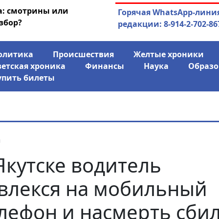
а: смотрины или
04.08.2026
Маски сброшены:
Горячая WhatsApp-лини
збор?
заявил о «колониаль
редакции: 8-914-2-702-86
олитика
Происшествия
Желтые хроники
ветская хроника
Финансы
Наука
Образо
упить билеты
я
Якутске водитель
влекся на мобильный
лефон и насмерть сби