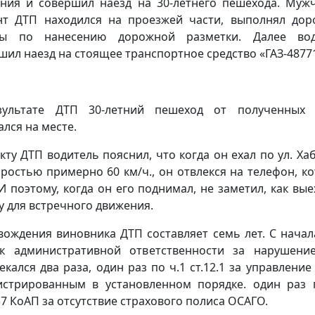
ния и совершил наезд на 30-летнего пешехода. Муж
т ДТП находился на проезжей части, выполнял до
ты по нанесению дорожной разметки. Далее вод
шил наезд на стоящее транспортное средство «ГАЗ-4877
зультате ДТП 30-летний пешеход от полученных 
ался на месте.
кту ДТП водитель пояснил, что когда он ехал по ул. Ха
оростью примерно 60 км/ч., он отвлекся на телефон, к
 И поэтому, когда он его поднимал, не заметил, как вые
у для встречного движения.
вождения виновника ДТП составляет семь лет. С начал
к административной ответственности за нарушен
екался два раза, один раз по ч.1 ст.12.1 за управление 
истрированным в установленном порядке. один раз 
.37 КоАП за отсутствие страхового полиса ОСАГО.