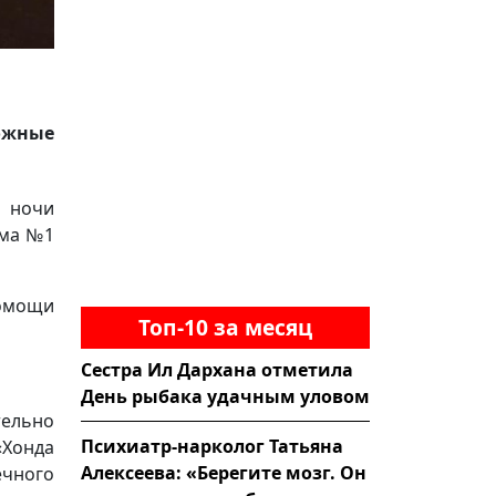
ожные
 ночи
ома №1
помощи
Топ-10 за месяц
Сестра Ил Дархана отметила
День рыбака удачным уловом
ельно
Психиатр-нарколог Татьяна
«Хонда
Алексеева: «Берегите мозг. Он
ечного