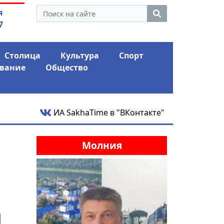
 экс-депутат Ил Тумэна
05.08.2026
"ПАРК С
я
ном сапоге» России
шокиро
7
Столица
Культура
Спорт
вание
Общество
ИА SakhaTime в "ВКонтакте"
Молния
л