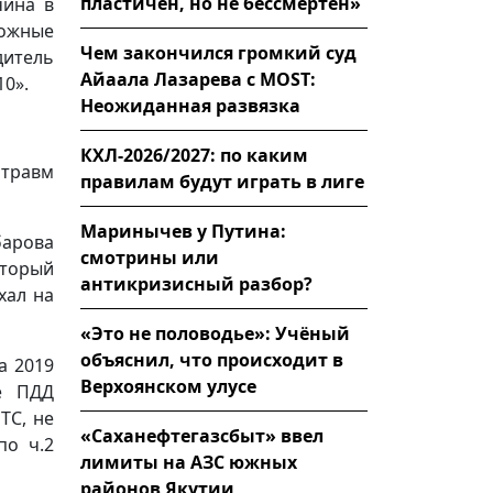
пластичен, но не бессмертен»
чина в
рожные
Чем закончился громкий суд
итель
Айаала Лазарева с MOST:
10».
Неожиданная развязка
КХЛ-2026/2027: по каким
травм
правилам будут играть в лиге
Маринычев у Путина:
барова
смотрины или
оторый
антикризисный разбор?
хал на
«Это не половодье»: Учёный
объяснил, что происходит в
а 2019
Верхоянском улусе
ие ПДД
ТС, не
«Саханефтегазсбыт» ввел
по ч.2
лимиты на АЗС южных
районов Якутии