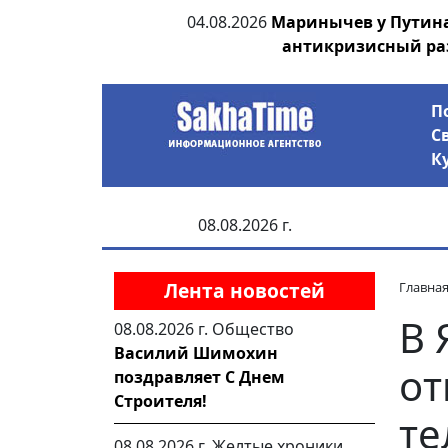
ии выявила на
04.08.2026
Маринычев у Путин
анцев
антикризисный ра
П
С
К
08.08.2026 г.
Лента новостей
Главна
В 
08.08.2026 г.
Общество
Василий Шимохин
от
поздравляет С Днем
Строителя!
те
08.08.2026 г.
Желтые хроники