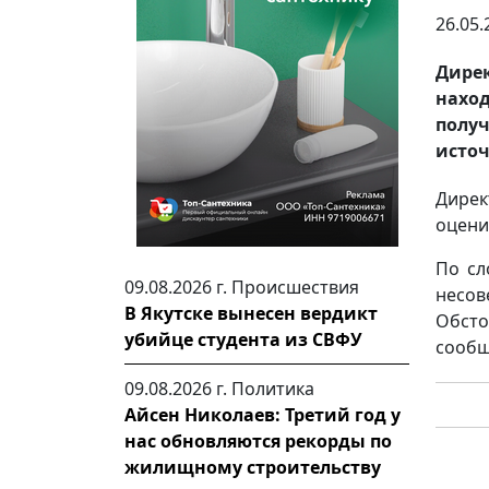
26.05.
Дире
наход
получ
источ
Дирек
оцени
По сл
09.08.2026 г.
Происшествия
несов
В Якутске вынесен вердикт
Обст
убийце студента из СВФУ
сооб
09.08.2026 г.
Политика
Айсен Николаев: Третий год у
нас обновляются рекорды по
жилищному строительству