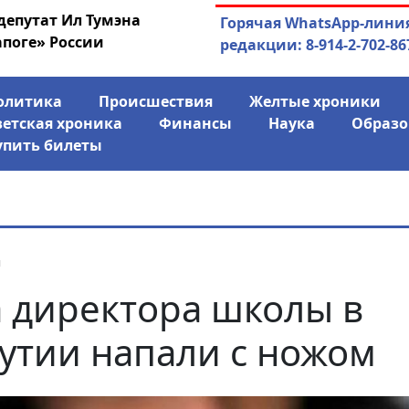
депутат Ил Тумэна
04.08.2026
Маринычев у П
Горячая WhatsApp-лини
апоге» России
антикризисн
редакции: 8-914-2-702-86
олитика
Происшествия
Желтые хроники
ветская хроника
Финансы
Наука
Образо
упить билеты
я
 директора школы в
утии напали с ножом