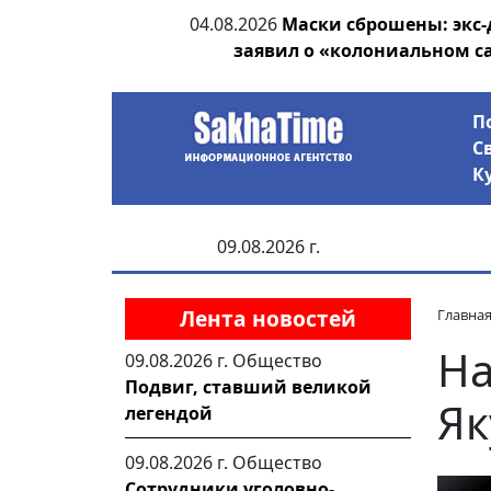
ии выявила на
04.08.2026
Маски сброшены: экс-
анцев
заявил о «колониальном с
П
С
К
09.08.2026 г.
Лента новостей
Главна
На
09.08.2026 г.
Общество
Подвиг, ставший великой
Як
легендой
09.08.2026 г.
Общество
Сотрудники уголовно-