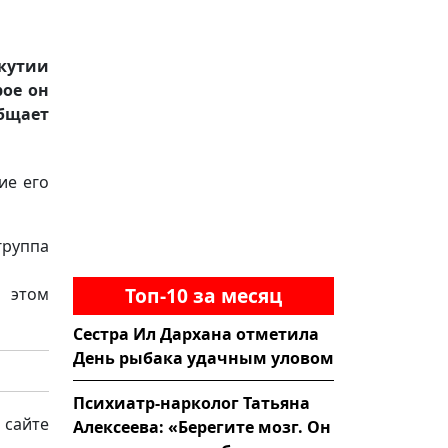
кутии
рое он
общает
ие его
группа
Топ-10 за месяц
 этом
Сестра Ил Дархана отметила
День рыбака удачным уловом
Психиатр-нарколог Татьяна
 сайте
Алексеева: «Берегите мозг. Он