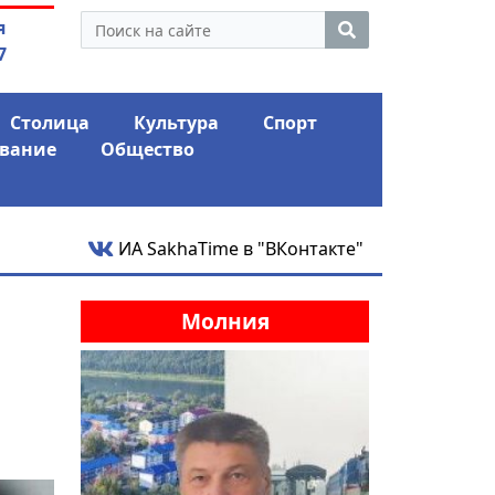
утина: смотрины или
03.08.2026
АЛРОСА ушла 
я
ый разбор?
фина
7
Столица
Культура
Спорт
вание
Общество
ИА SakhaTime в "ВКонтакте"
Молния