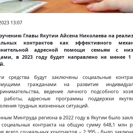
2023 13:07
ручению Главы Якутии Айсена Николаева на реал
альных контрактов как эффективного меха
лнительной адресной помощи семьям с ни
дами, в 2023 году будет направлено не менее 1
й.
ти средства будут заключены социальные контра
имущими гражданами на развитие индивидуал
ринимательства, ведение личного подсобного хозя
к работы, адресные программы поддержки якутя
оления трудных жизненных ситуаций.
нным Минтруда региона в 2022 году в Якутии было зак
 социальных контракта на общую сумму 648,1 млн р
е всего социальных контрактов – 2 995 - было заключ