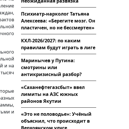
Неожиданная развязка
ление
аждан,
Психиатр-нарколог Татьяна
рактов
Алексеева: «Берегите мозг. Он
ьной
пластичен, но не бессмертен»
ичного
КХЛ-2026/2027: по каким
правилам будут играть в лиге
льного
ьной
Маринычев у Путина:
й и на
смотрины или
 тысяч
антикризисный разбор?
«Саханефтегазсбыт» ввел
торые
лимиты на АЗС южных
разных
районов Якутии
раммы,
тьми и
«Это не половодье»: Учёный
объяснил, что происходит в
Верхоянском улусе