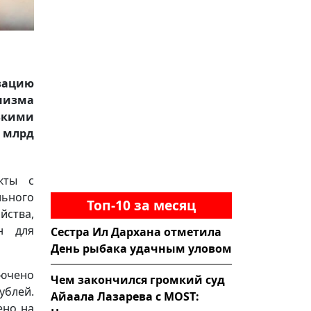
изацию
низма
зкими
 млрд
кты с
ьного
Топ-10 за месяц
йства,
н для
Сестра Ил Дархана отметила
День рыбака удачным уловом
лючено
Чем закончился громкий суд
ублей.
Айаала Лазарева с MOST:
ено на