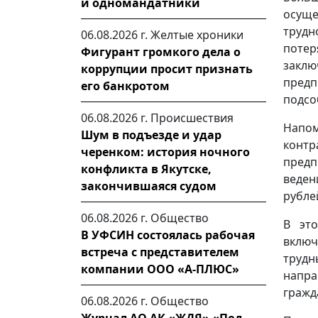
и одномандатники
осущ
трудн
06.08.2026 г.
Желтые хроники
потер
Фигурант громкого дела о
зак
коррупции просит признать
предп
его банкротом
подсо
06.08.2026 г.
Происшествия
Напом
Шум в подъезде и удар
кон
черенком: история ночного
предп
конфликта в Якутске,
веден
закончившаяся судом
рубле
06.08.2026 г.
Общество
В эт
В УФСИН состоялась рабочая
включ
встреча с представителем
трудн
компании ООО «А-ПЛЮС»
напра
гражд
06.08.2026 г.
Общество