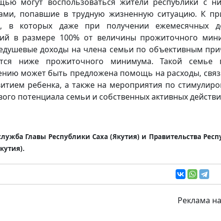
ью могут воспользоваться жители республики с н
ами, попавшие в трудную жизненную ситуацию. К пр
и, в которых даже при получении ежемесячных де
ий в размере 100% от величины прожиточного мин
едушевые доходы на члена семьи по объективным пр
ются ниже прожиточного минимума. Такой семье 
ению может быть предложена помощь на расходы, свя
витием ребенка, а также на мероприятия по стимулир
вого потенциала семьи и собственных активных действи
служба Главы Республики Саха (Якутия) и Правительства Рес
Якутия).
Реклама на