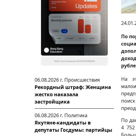
24.01.
По по
соци
допо
дохо
рубле
На э
06.08.2026 г.
Происшествия
мало
Рекордный штраф: Женщина
предп
жестко наказала
поис
застройщика
преод
06.08.2026 г.
Политика
По да
Якутяне-кандидаты в
4 752
депутаты Госдумы: партийцы
Больш