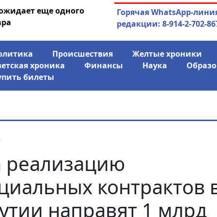
 ожидает еще одного
04.08.2026
Маринычев у П
Горячая WhatsApp-лини
ара
антикризисн
редакции: 8-914-2-702-86
олитика
Происшествия
Желтые хроники
ветская хроника
Финансы
Наука
Образо
упить билеты
я
 реализацию
циальных контрактов 
утии направят 1 млрд