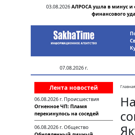
ания депутата
03.08.2026
АЛРОСА ушла в минус и
 рублей
финансового уд
П
С
К
07.08.2026 г.
Лента новостей
Главна
На
06.08.2026 г.
Происшествия
Огненное ЧП: Пламя
со
перекинулось на соседей
Як
06.08.2026 г.
Общество
Обновленный личный