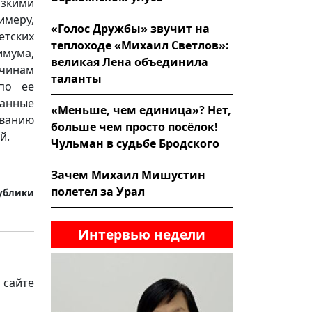
изкими
имеру,
«Голос Дружбы» звучит на
тских
теплоходе «Михаил Светлов»:
имума,
великая Лена объединила
ичинам
таланты
по ее
занные
«Меньше, чем единица»? Нет,
ованию
больше чем просто посёлок!
й.
Чульман в судьбе Бродского
Зачем Михаил Мишустин
полетел за Урал
публики
Интервью недели
 сайте