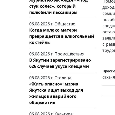
Журнал АО АК «ЖДЯ» «Под
Помощ
стук колес», который
доход
полюбили пассажиры
семь
пособ
06.08.2026 г.
Общество
средн
Когда молоко матери
оста
превращается в алкогольный
заявл
коктейль
с раз
трудо
06.08.2026 г.
Происшествия
В Якутии зарегистрировано
626 случаев укуса клещами
Пресс-
Саха (
06.08.2026 г.
Столица
«Жить опасно»: мэрия
Якутска ищет выход для
жильцов аварийного
общежития
06.08.2026 г.
Культура