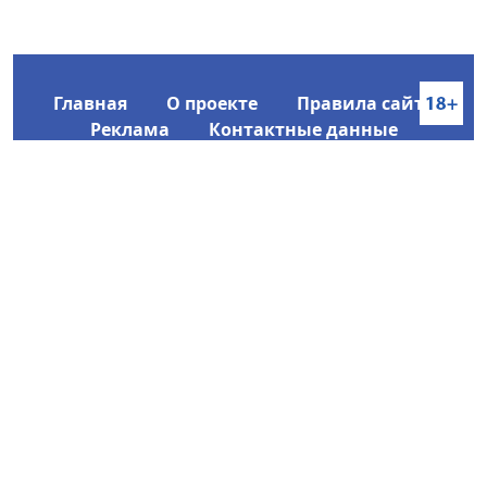
Главная
О проекте
Правила сайта
Реклама
Контактные данные
Информационное агентство SakhaTime
Главный редактор: Городецкий Ю. В.
Политика конфиденциальности
2017-2026 © Все права защищены.
Любое использование текстовых материалов с сайта
Информационного агентства SakhaTime на иных
ресурсах в сети Интернет гиперссылка на источник
обязательна.
Фотографии, видеоматериалы, иные иллюстрации