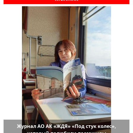
Журнал АО АК «ЖДЯ» «Под стук колес»,