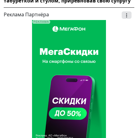
табуреткой и стулом, приревновав свою супругу
Реклама Партнёра