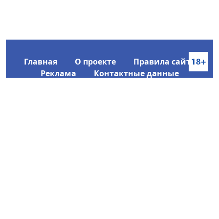
Главная
О проекте
Правила сайта
Реклама
Контактные данные
Информационное агентство SakhaTime
Главный редактор: Городецкий Ю. В.
Политика конфиденциальности
2017-2026 © Все права защищены.
Любое использование текстовых материалов с сайта
Информационного агентства SakhaTime на иных
ресурсах в сети Интернет гиперссылка на источник
обязательна.