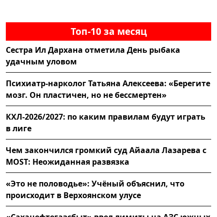
Топ-10 за месяц
Сестра Ил Дархана отметила День рыбака
удачным уловом
Психиатр-нарколог Татьяна Алексеева: «Берегите
мозг. Он пластичен, но не бессмертен»
КХЛ-2026/2027: по каким правилам будут играть
в лиге
Чем закончился громкий суд Айаала Лазарева с
MOST: Неожиданная развязка
«Это не половодье»: Учёный объяснил, что
происходит в Верхоянском улусе
«Саханефтегазсбыт» ввел лимиты на АЗС южных