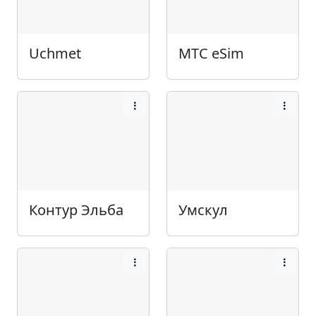
Uchmet
МТС eSim
Контур Эльба
Умскул