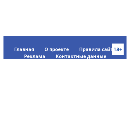
Главная
О проекте
Правила сайта
Реклама
Контактные данные
Информационное агентство SakhaTime
Главный редактор: Городецкий Ю. В.
Политика конфиденциальности
2017-2026 © Все права защищены.
Любое использование текстовых материалов с сайта
Информационного агентства SakhaTime на иных