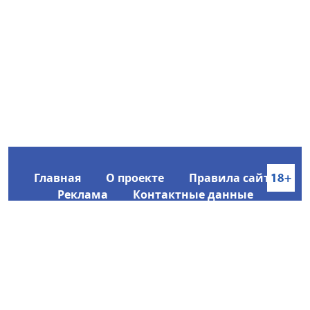
Главная
О проекте
Правила сайта
Реклама
Контактные данные
Информационное агентство SakhaTime
Главный редактор: Городецкий Ю. В.