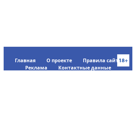
Главная
О проекте
Правила сайта
Реклама
Контактные данные
Информационное агентство SakhaTime
Главный редактор: Городецкий Ю. В.
Политика конфиденциальности
2017-2026 © Все права защищены.
Любое использование текстовых материалов с сайта