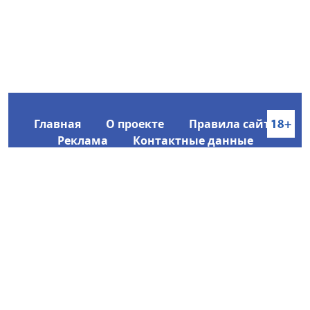
Главная
О проекте
Правила сайта
Реклама
Контактные данные
Информационное агентство SakhaTime
Главный редактор: Городецкий Ю. В.
Политика конфиденциальности
2017-2026 © Все права защищены.
Любое использование текстовых материалов с сайта
Информационного агентства SakhaTime на иных