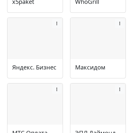
x5paket
WhoGrill
Яндекс. Бизнес
Максидом
МТС Оплата
ЭПЛ Даймонд