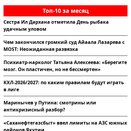
Топ-10 за месяц
Сестра Ил Дархана отметила День рыбака
удачным уловом
Чем закончился громкий суд Айаала Лазарева с
MOST: Неожиданная развязка
Психиатр-нарколог Татьяна Алексеева: «Берегите
мозг. Он пластичен, но не бессмертен»
КХЛ-2026/2027: по каким правилам будут играть
в лиге
Маринычев у Путина: смотрины или
антикризисный разбор?
«Саханефтегазсбыт» ввел лимиты на АЗС южных
районов Якутии