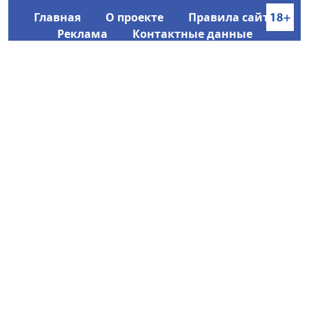
Главная
О проекте
Правила сайта
Реклама
Контактные данные
Информационное агентство SakhaTime
Главный редактор: Городецкий Ю. В.
Политика конфиденциальности
2017-2026 © Все права защищены.
Любое использование текстовых материалов с сайта
Информационного агентства SakhaTime на иных
ресурсах в сети Интернет гиперссылка на источник
обязательна.
Фотографии, видеоматериалы, иные иллюстрации
могут быть использованы только с письменного
согласия редакции Сетевого издания и его
учредителя.