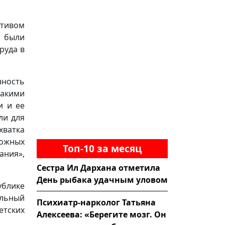
ктивом
 были
руда в
нность
такими
и и ее
ли для
хватка
ложных
Топ-10 за месяц
ания»,
Сестра Ил Дархана отметила
День рыбака удачным уловом
ублике
альный
Психиатр-нарколог Татьяна
етских
Алексеева: «Берегите мозг. Он