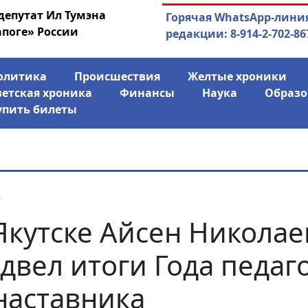
депутат Ил Тумэна
04.08.2026
Маринычев у П
Горячая WhatsApp-лини
апоге» России
антикризисн
редакции: 8-914-2-702-86
олитика
Происшествия
Желтые хроники
ветская хроника
Финансы
Наука
Образо
упить билеты
я
Якутске Айсен Николае
двел итоги Года педаг
наставника