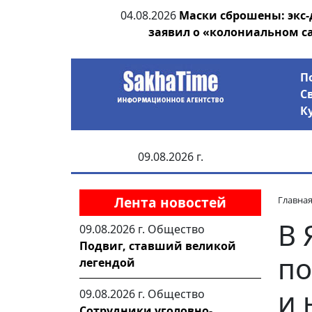
ания депутата
04.08.2026
Маски сброшены: экс-
 рублей
заявил о «колониальном с
П
С
К
09.08.2026 г.
Лента новостей
Главна
В 
09.08.2026 г.
Общество
Подвиг, ставший великой
по
легендой
и 
09.08.2026 г.
Общество
Сотрудники уголовно-