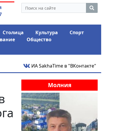
утина: смотрины или
03.08.2026
АЛРОСА ушла 
я
ый разбор?
фина
7
Столица
Культура
Спорт
вание
Общество
ИА SakhaTime в "ВКонтакте"
Молния
в
ога