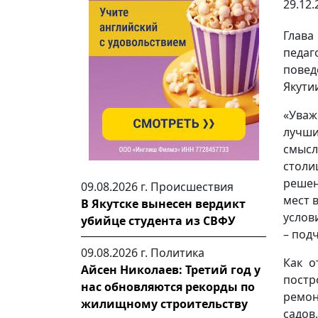
29.12.
Глава
педа
повед
Якути
«Уваж
лучши
смысл
столи
решен
09.08.2026 г.
Происшествия
мест 
В Якутске вынесен вердикт
услов
убийце студента из СВФУ
– под
09.08.2026 г.
Политика
Как о
Айсен Николаев: Третий год у
постр
нас обновляются рекорды по
ремон
жилищному строительству
садов