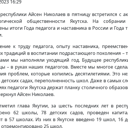
2023 16:29
 республики Айсен Николаев в пятницу встретился с а
гогической общественности Якутска. На собрании
ены итоги Года педагога и наставника в России и Года т
и.
ение к труду педагога, опыту наставника, преемстве
х традиций в воспитании подрастающего поколения – 
ами мы наполняли уходящий год. Будущее республик
цы – в руках наших педагогов. Вместе мы многое сдела
ия проблем, которые копились десятилетиями. Это не
в детских садах, переполненность школ. Даже в самых с
иях педагоги Якутска держат планку столичного образов
черкнул Айсен Николаев.
тметил глава Якутии, за шесть последних лет в респ
оено 62 школы, 78 детских садов, проведен капит
т в 57 школах. Из них в Якутске введено 19 школ, 16 д
, отремонтировано 25 школ.