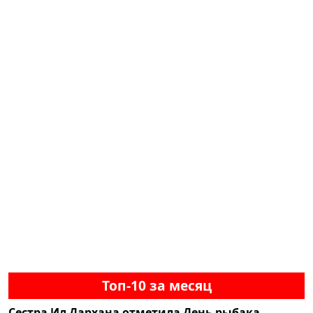
Топ-10 за месяц
Сестра Ил Дархана отметила День рыбака