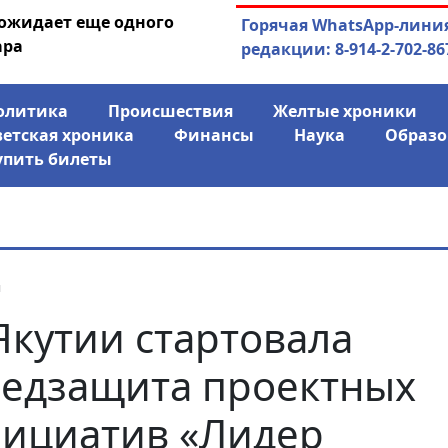
 ожидает еще одного
04.08.2026
Маринычев у П
Горячая WhatsApp-лини
ара
антикризисн
редакции: 8-914-2-702-86
олитика
Происшествия
Желтые хроники
ветская хроника
Финансы
Наука
Образо
упить билеты
я
Якутии стартовала
едзащита проектных
ициатив «Лидер