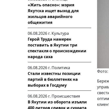
«Жить опасно»: мэрия
Якутска ищет выход для
жильцов аварийного
общежития
06.08.2026 г.
Культура
Герой Труда намерен
поставить в Якутии три
спектакля о происхождении
народа саха
06.08.2026 г.
Политика
Фото:
Стали известны позиции
партий в бюллетенях на
Береж
выборах в Госдуму
управ
свест
06.08.2026 г.
Происшествия
опти
В Якутии из оборота изъяли
клиен
400 литров сливок и суората