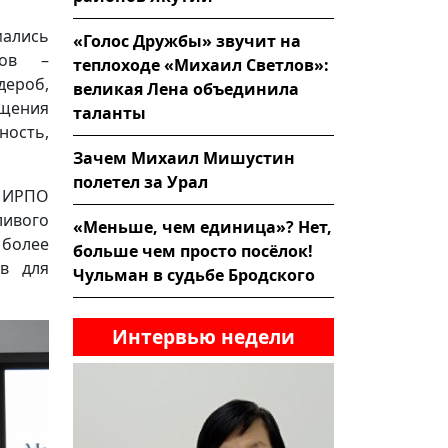
мались
«Голос Дружбы» звучит на
сов –
теплоходе «Михаил Светлов»:
ероб,
великая Лена объединила
щения
таланты
ность,
Зачем Михаил Мишустин
полетел за Урал
й ИРПО
ивого
«Меньше, чем единица»? Нет,
 более
больше чем просто посёлок!
в для
Чульман в судьбе Бродского
Интервью недели