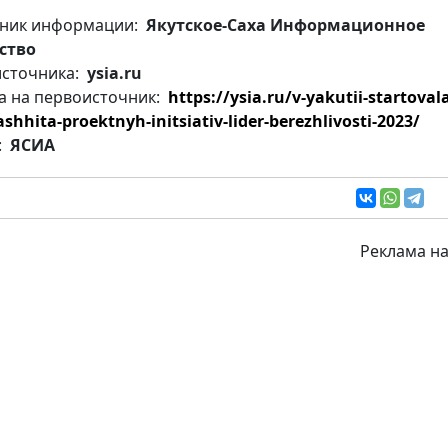
ник информации:
Якутское-Саха Информационное
ство
источника:
ysia.ru
а на первоисточник:
https://ysia.ru/v-yakutii-startoval
shhita-proektnyh-initsiativ-lider-berezhlivosti-2023/
:
ЯСИА
Реклама на