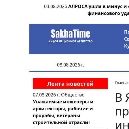
ания депутата
03.08.2026
АЛРОСА ушла в минус и
 рублей
финансового уд
П
С
К
08.08.2026 г.
Лента новостей
Главна
В 
07.08.2026 г.
Общество
Уважаемые инженеры и
пр
архитекторы, рабочие и
прорабы, ветераны
ин
строительной отрасли!