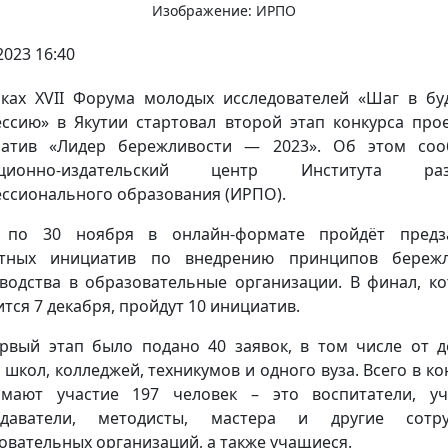
Изображение: ИРПО
2023 16:40
ках XVII Форума молодых исследователей «Шаг в б
ссию» в Якутии стартовал второй этап конкурса про
иатив «Лидер бережливости — 2023». Об этом соо
кционно-издательский центр Института раз
ссионального образования (ИРПО).
 по 30 ноября в онлайн-формате пройдёт предз
ктных инициатив по внедрению принципов бережл
водства в образовательные организации. В финал, к
ится 7 декабря, пройдут 10 инициатив.
рвый этап было подано 40 заявок, в том числе от д
, школ, колледжей, техникумов и одного вуза. Всего в ко
мают участие 197 человек – это воспитатели, уч
одаватели, методисты, мастера и другие сотру
овательных организаций, а также учащиеся.