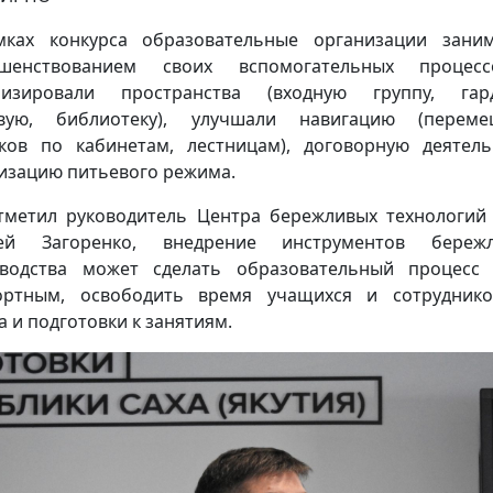
ках конкурса образовательные организации зани
ршенствованием своих вспомогательных процес
мизировали пространства (входную группу, гард
овую, библиотеку), улучшали навигацию (переме
ков по кабинетам, лестницам), договорную деятель
изацию питьевого режима.
тметил руководитель Центра бережливых технологи
сей Загоренко, внедрение инструментов бережл
водства может сделать образовательный процесс
ортным, освободить время учащихся и сотруднико
а и подготовки к занятиям.