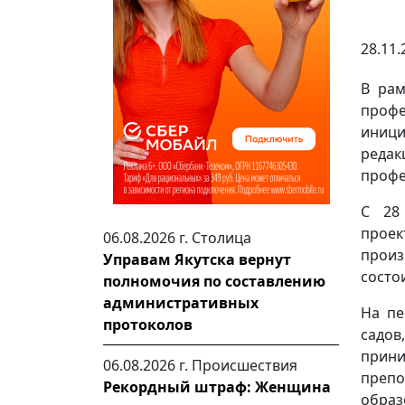
28.11.
В рам
профе
иниц
реда
профе
С 28
прое
06.08.2026 г.
Столица
произ
Управам Якутска вернут
состо
полномочия по составлению
административных
На пе
протоколов
садов
прини
06.08.2026 г.
Происшествия
преп
Рекордный штраф: Женщина
образ