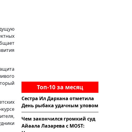
удущую
ектных
бщает
вития
ащита
ивого
оторый
Топ-10 за месяц
Сестра Ил Дархана отметила
етских
День рыбака удачным уловом
нкурсе
ителя,
Чем закончился громкий суд
дники
Айаала Лазарева с MOST: