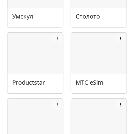
Умскул
Столото
Productstar
МТС eSim