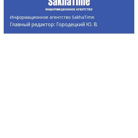
Информационное агентство SakhaTime
Главный редактор: Городецкий Ю. В.
Политика конфиденциальности
2017-2026 © Все права защищены.
Любое использование текстовых материалов с сайта
Информационного агентства SakhaTime на иных
ресурсах в сети Интернет гиперссылка на источник
обязательна.
Фотографии, видеоматериалы, иные иллюстрации
могут быть использованы только с письменного
согласия редакции Сетевого издания и его
учредителя.
В материалах сетевого издания возможны упоминая
иноагентов и запрещенных организаций. Список
иноагентов опубликован на сайте