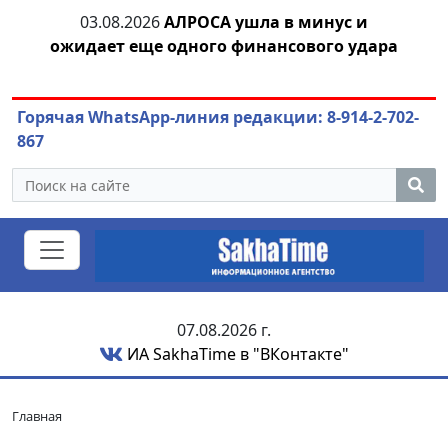
04.08.2026
Маринычев у Путина: смотрины
04
ара
или антикризисный разбор?
Горячая WhatsApp-линия редакции: 8-914-2-702-
867
07.08.2026 г.
ИА SakhaTime в "ВКонтакте"
Главная