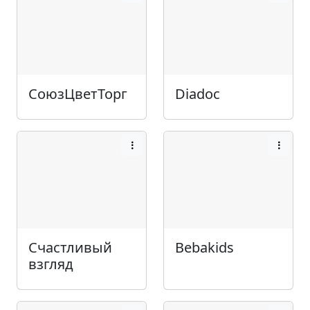
СоюзЦветТорг
Diadoc
Счастливый
Bebakids
взгляд