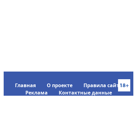
Главная
О проекте
Правила сайта
Реклама
Контактные данные
Информационное агентство SakhaTime
Главный редактор: Городецкий Ю. В.