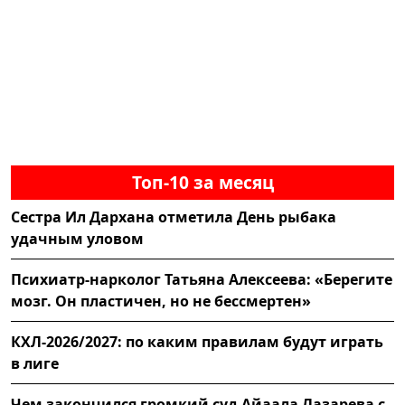
Топ-10 за месяц
Сестра Ил Дархана отметила День рыбака
удачным уловом
Психиатр-нарколог Татьяна Алексеева: «Берегите
мозг. Он пластичен, но не бессмертен»
КХЛ-2026/2027: по каким правилам будут играть
в лиге
Чем закончился громкий суд Айаала Лазарева с